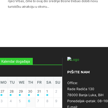
rijeci Vrbas, čime bi ovaj dio srednje Bosne trebao dobiti novu
turističku atrakciju u okviru...
Kalendar događaja
PIŠITE NAM
MO
TU
WE
TH
FR
SA
SU
Office:
Rade Radića 130
27
28
29
30
31
1
2
78000 Banja Luka, BiH
3
4
5
6
7
8
9
Ponedeljak–petak: 08–16
E-mail: