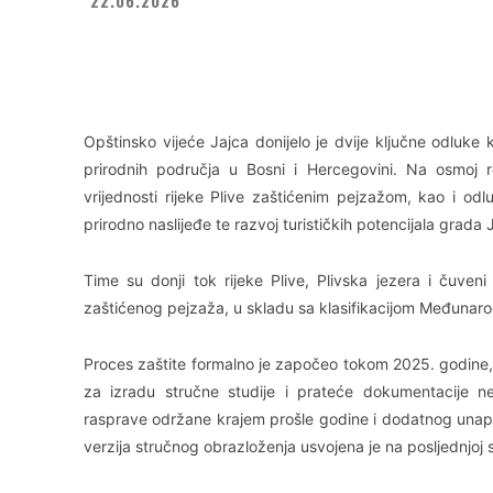
Facebook
X
WhatsApp
Opštinsko vijeće Jajca donijelo je dvije ključne odluke
prirodnih područja u Bosni i Hercegovini. Na osmoj r
vrijednosti rijeke Plive zaštićenim pejzažom, kao i od
prirodno naslijeđe te razvoj turističkih potencijala grad
Time su donji tok rijeke Plive, Plivska jezera i čuven
zaštićenog pejzaža, u skladu sa klasifikacijom Međunarod
Proces zaštite formalno je započeo tokom 2025. godine, 
za izradu stručne studije i prateće dokumentacije 
rasprave održane krajem prošle godine i dodatnog unapr
verzija stručnog obrazloženja usvojena je na posljednjoj s