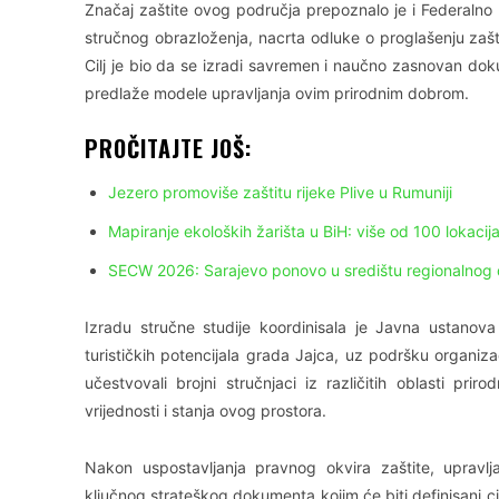
Značaj zaštite ovog područja prepoznalo je i Federalno mi
stručnog obrazloženja, nacrta odluke o proglašenju zašt
Cilj je bio da se izradi savremen i naučno zasnovan dokum
predlaže modele upravljanja ovim prirodnim dobrom.
PROČITAJTE JOŠ:
Jezero promoviše zaštitu rijeke Plive u Rumuniji
Mapiranje ekoloških žarišta u BiH: više od 100 lokac
SECW 2026: Sarajevo ponovo u središtu regionalnog dija
Izradu stručne studije koordinisala je Javna ustanova 
turističkih potencijala grada Jajca, uz podršku organi
učestvovali brojni stručnjaci iz različitih oblasti pr
vrijednosti i stanja ovog prostora.
Nakon uspostavljanja pravnog okvira zaštite, upravlj
ključnog strateškog dokumenta kojim će biti definisani cil