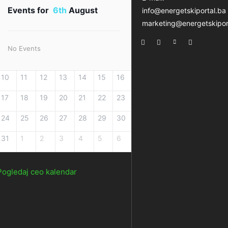
Events for
6th
August
info@energetskiportal.ba
marketing@energetskipor
No Events
10
11
12
13
14
15
16
17
18
19
20
21
22
23
24
25
26
27
28
29
30
31
1
2
3
4
5
6
Pogledaj ceo kalendar