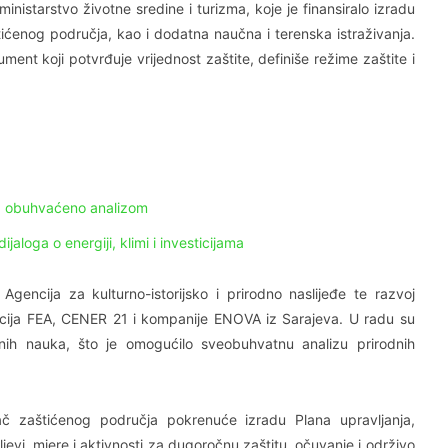
nistarstvo životne sredine i turizma, koje je finansiralo izradu
ićenog područja, kao i dodatna naučna i terenska istraživanja.
ent koji potvrđuje vrijednost zaštite, definiše režime zaštite i
ija obuhvaćeno analizom
loga o energiji, klimi i investicijama
Agencija za kulturno-istorijsko i prirodno naslijeđe te razvoj
zacija FEA, CENER 21 i kompanije ENOVA iz Sarajeva. U radu su
irodnih nauka, što je omogućilo sveobuhvatnu analizu prirodnih
ač zaštićenog područja pokrenuće izradu Plana upravljanja,
jevi, mjere i aktivnosti za dugoročnu zaštitu, očuvanje i održivo