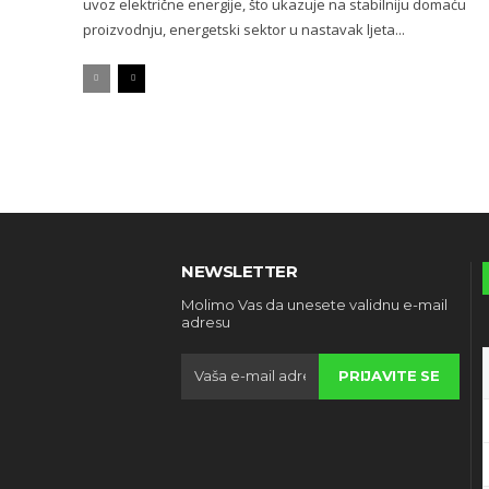
uvoz električne energije, što ukazuje na stabilniju domaću
proizvodnju, energetski sektor u nastavak ljeta...
NEWSLETTER
Molimo Vas da unesete validnu e-mail
adresu
PRIJAVITE SE