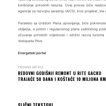
korišćenje prirodnih resursa. Ovaj proces biće realiz
agencije za razvojnu saradnju (AICS), kroz projekat „Via
Paralelno sa izradom Plana upravljanja, biće pokrenut
obilježja, a potom i regulacionog plana zaštićenog podr
očuvanje prirodnih vrijednosti i održivi razvoj turizma 
Vodopada Plive.
Energetski portal
PREVIOUS ARTICLE
REDOVNI GODIŠNJI REMONT U RITE GACKO
TRAJAĆE 50 DANA I KOŠTAĆE 10 MILIONA KM
SLIČNI TEKSTOVI