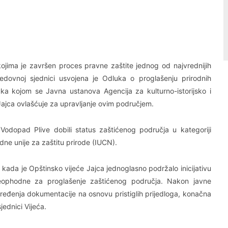
Linkedin
Viber
 kojima je završen proces pravne zaštite jednog od najvrednijih
edovnoj sjednici usvojena je Odluka o proglašenju prirodnih
luka kojom se Javna ustanova Agencija za kulturno-istorijsko i
a Jajca ovlašćuje za upravljanje ovim područjem.
i Vodopad Plive dobili status zaštićenog područja u kategoriji
ne unije za zaštitu prirode (IUCN).
kada je Opštinsko vijeće Jajca jednoglasno podržalo inicijativu
neophodne za proglašenje zaštićenog područja. Nakon javne
eđenja dokumentacije na osnovu pristiglih prijedloga, konačna
jednici Vijeća.