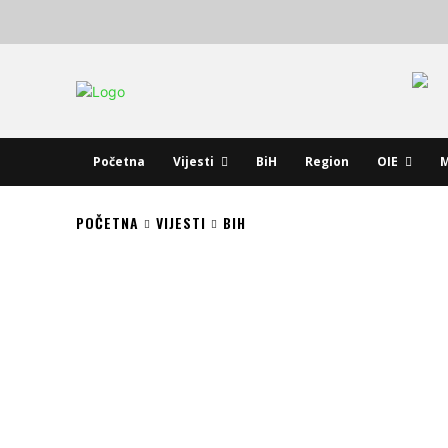
Početna
Vijesti
BiH
Region
OIE
M
POČETNA
VIJESTI
BIH