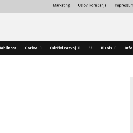
Marketing
Uslovi korišćenja
Impressu
obilnost
Goriva
Održivi razvoj
EE
Biznis
Info