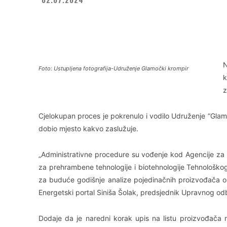
Facebook
X
WhatsApp
N
Foto: Ustupljena fotografija-Udruženje Glamočki krompir
k
z
Cjelokupan proces je pokrenulo i vodilo Udruženje “Glamo
dobio mjesto kakvo zaslužuje.
„Administrativne procedure su vođenje kod Agencije za in
za prehrambene tehnologije i biotehnologije Tehnološkog 
za buduće godišnje analize pojedinačnih proizvođača o
Energetski portal Siniša Šolak, predsjednik Upravnog o
Dodaje da je naredni korak upis na listu proizvođača na