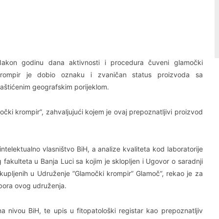
Linkedin
Viber
akon godinu dana aktivnosti i procedura čuveni glamočki
rompir je dobio oznaku i zvaničan status proizvoda sa
aštićenim geografskim porijeklom.
čki krompir”, zahvaljujući kojem je ovaj prepoznatljivi proizvod
telektualno vlasništvo BiH, a analize kvaliteta kod laboratorije
fakulteta u Banja Luci sa kojim je sklopljen i Ugovor o saradnji
kupljenih u Udruženje “Glamočki krompir” Glamoč“, rekao je za
dbora ovog udruženja.
 nivou BiH, te upis u fitopatološki registar kao prepoznatljiv