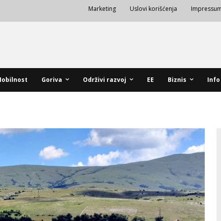
Marketing
Uslovi korišćenja
Impressu
obilnost
Goriva
Održivi razvoj
EE
Biznis
Info