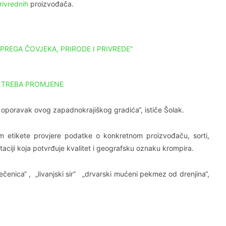
rivrednih
proizvođača.
REGA ČOVJEKA, PRIRODE I PRIVREDE“
A TREBA PROMJENE
oporavak ovog zapadnokrajiškog gradića“, ističe Šolak.
 etikete provjere podatke o konkretnom proizvođaču, sorti,
aciji koja potvrđuje kvalitet i geografsku oznaku krompira.
ečenica“ , „livanjski sir“ „drvarski mućeni pekmez od drenjina“,