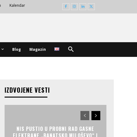
m
Kalendar
Blog
Magazin
IZDVOJENE VESTI
NIS PUSTIO U PROBNI RAD GASNE
ELEKTRANE „BANATSKO MILOŠEVO“ I