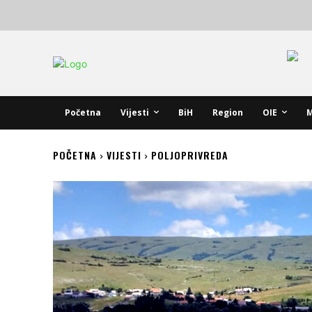
Početna
Vijesti
BiH
Region
OIE
M
POČETNA
VIJESTI
POLJOPRIVREDA