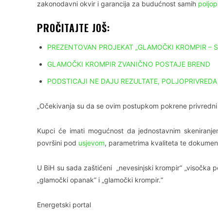
zakonodavni okvir i garancija za budućnost samih
poljop
PROČITAJTE JOŠ:
PREZENTOVAN PROJEKAT „GLAMOČKI KROMPIR – SP
GLAMOČKI KROMPIR ZVANIČNO POSTAJE BREND
PODSTICAJI NE DAJU REZULTATE, POLJOPRIVRED
„Očekivanja su da se ovim postupkom pokrene privredni 
Kupci će imati mogućnost da jednostavnim skeniranjem
površini pod
usjevom
, parametrima kvaliteta te dokument
U BiH su sada zaštićeni „nevesinjski krompir“ „visočka p
„glamočki opanak” i „glamočki krompir.“
Energetski portal