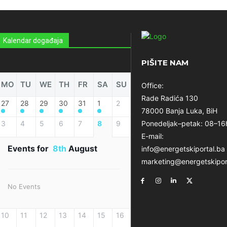
Kalendar događaja
PIŠITE NAM
MO
TU
WE
TH
FR
SA
SU
Office:
Rade Radića 130
27
28
29
30
31
1
2
78000 Banja Luka, BiH
3
4
5
6
7
8
9
Ponedeljak–petak: 08–16
E-mail:
Events for
8th
August
info@energetskiportal.ba
marketing@energetskipor
No Events
10
11
12
13
14
15
16