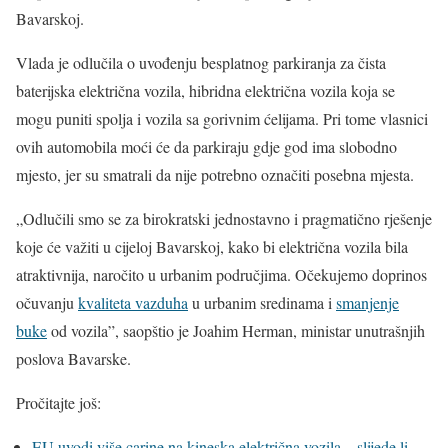
Bavarskoj.
Vlada je odlučila o uvođenju besplatnog parkiranja za čista
baterijska električna vozila, hibridna električna vozila koja se
mogu puniti spolja i vozila sa gorivnim ćelijama. Pri tome vlasnici
ovih automobila moći će da parkiraju gdje god ima slobodno
mjesto, jer su smatrali da nije potrebno označiti posebna mjesta.
„Odlučili smo se za birokratski jednostavno i pragmatično rješenje
koje će važiti u cijeloj Bavarskoj, kako bi električna vozila bila
atraktivnija, naročito u urbanim područjima. Očekujemo doprinos
očuvanju
kvaliteta vazduha
u urbanim sredinama i
smanjenje
buke
od vozila”, saopštio je Joahim Herman, ministar unutrašnjih
poslova Bavarske.
Pročitajte još:
EU uvodi više carine na kineska električna vozila – slijede li