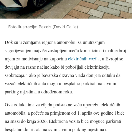
Foto-ilustracija: Pexels (David Gallie)
Dok su u zemljama regiona automobili sa unutrašnjim
sagorijevanjem najviše zastupljeni među korisnicima i mali je broj
mjera za motivisanje na kupovinu
električnih vozila
, u Evropi se
dovijaju na razne načine kako bi pobošljali elektrifikaciju
saobraćaja. Tako je bavarska državna vlada donijela odluku da
vozači električnih auta mogu u besplatno parkirati na javnim
parking mjestima u određenom roku.
Ova odluka ima za cilj da podstakne veću upotrebu električnih
automobila, a počeće sa primjenom od 1. aprila ove godine i biće
na snazi do kraja 2026. Električna vozila biće moguće parkirati
besplatno do tri sata na svim javnim parking mjestima u