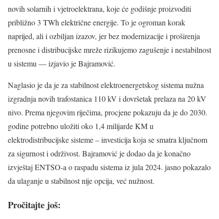
novih solarnih i vjetroelektrana, koje će godišnje proizvoditi
približno 3 TWh električne energije. To je ogroman korak
naprijed, ali i ozbiljan izazov, jer bez modernizacije i proširenja
prenosne i distribucijske mreže rizikujemo zagušenje i nestabilnost
u sistemu — izjavio je Bajramović.
Naglasio je da je za stabilnost elektroenergetskog sistema nužna
izgradnja novih trafostanica 110 kV i dovršetak prelaza na 20 kV
nivo. Prema njegovim riječima, procjene pokazuju da je do 2030.
godine potrebno uložiti oko 1,4 milijarde KM u
elektrodistribucijske sisteme – investicija koja se smatra ključnom
za sigurnost i održivost. Bajramović je dodao da je konačno
izvještaj ENTSO-a o raspadu sistema iz jula 2024. jasno pokazalo
da ulaganje u stabilnost nije opcija, već nužnost.
Pročitajte još: