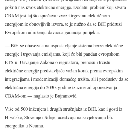
pokriti naš izvoz električne energije. Dodatni problem koji stvara
CBAM jest taj što sprečava izvoz i trgovinu električnom
energijom iz obnovljivih izvora, te je nužno da se BiH pridruži
Evropskom udruženju davaoca garancija porijekla.
— BiH se obavezala na uspostavljanje sistema berze električne
energije i trgovanja emisijama, koji će biti pandan evropskom
ETS-u. Usvajanje Zakona o regulatoru, prenosu i tržištu
električne energije predstavljaće važan korak prema evropskim
integracijama i modernizaciji domaćeg tržišta, ali i preduslov da se
električna energija do 2030. godine izuzme od oporezivanja
CBAM-om — naglasio je Bajramović.
Više od 500 inženjera i drugih stručnjaka iz BiH, kao i gosti iz
Hrvatske, Slovenije i Srbije, učestvuju na savjetovanju bh.
energetika u Neumu.