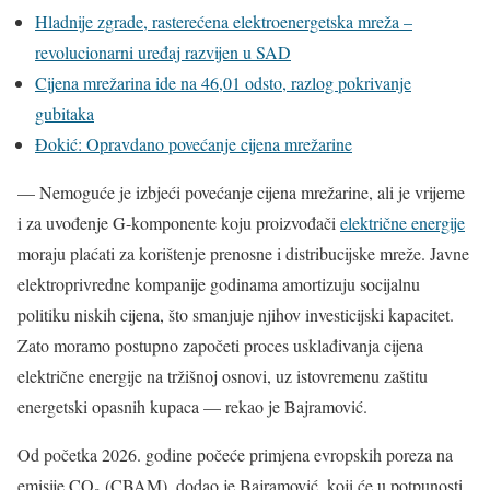
Hladnije zgrade, rasterećena elektroenergetska mreža –
revolucionarni uređaj razvijen u SAD
Cijena mrežarina ide na 46,01 odsto, razlog pokrivanje
gubitaka
Đokić: Opravdano povećanje cijena mrežarine
— Nemoguće je izbjeći povećanje cijena mrežarine, ali je vrijeme
i za uvođenje G-komponente koju proizvođači
električne energije
moraju plaćati za korištenje prenosne i distribucijske mreže. Javne
elektroprivredne kompanije godinama amortizuju socijalnu
politiku niskih cijena, što smanjuje njihov investicijski kapacitet.
Zato moramo postupno započeti proces usklađivanja cijena
električne energije na tržišnoj osnovi, uz istovremenu zaštitu
energetski opasnih kupaca — rekao je Bajramović.
Od početka 2026. godine počeće primjena evropskih poreza na
emisije CO₂ (CBAM), dodao je Bajramović, koji će u potpunosti