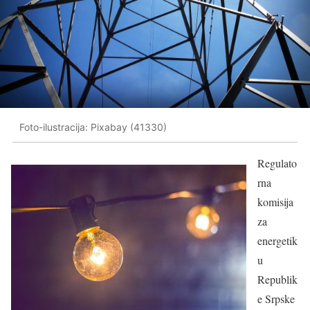
Foto-ilustracija: Pixabay (41330)
Regulato
rna
komisija
za
energetik
u
Republik
e Srpske