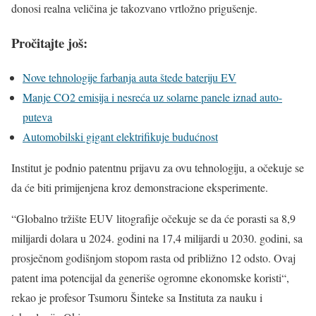
donosi realna veličina je takozvano vrtložno prigušenje.
Pročitajte još:
Nove tehnologije farbanja auta štede bateriju EV
Manje CO2 emisija i nesreća uz solarne panele iznad auto-
puteva
Automobilski gigant elektrifikuje budućnost
Institut je podnio patentnu prijavu za ovu tehnologiju, a očekuje se
da će biti primijenjena kroz demonstracione eksperimente.
“Globalno tržište EUV litografije očekuje se da će porasti sa 8,9
milijardi dolara u 2024. godini na 17,4 milijardi u 2030. godini, sa
prosječnom godišnjom stopom rasta od približno 12 odsto. Ovaj
patent ima potencijal da generiše ogromne ekonomske koristi“,
rekao je profesor Tsumoru Šinteke sa Instituta za nauku i