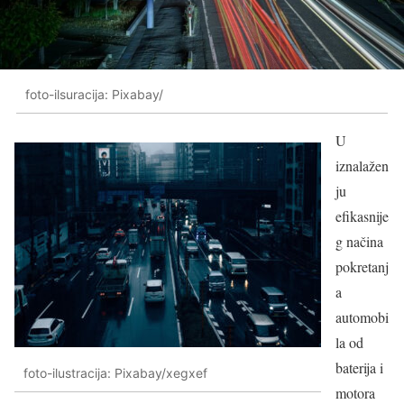
foto-ilsuracija: Pixabay/
U
iznalažen
ju
efikasnije
g načina
pokretanj
a
automobi
la od
baterija i
foto-ilustracija: Pixabay/xegxef
motora