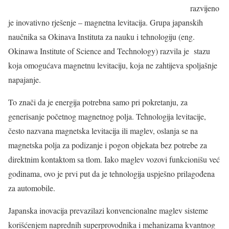
razvijeno
je inovativno rješenje – magnetna levitacija. Grupa japanskih
naučnika sa Okinava Instituta za nauku i tehnologiju (eng.
Okinawa Institute of Science and Technology) razvila je stazu
koja omogućava magnetnu levitaciju, koja ne zahtijeva spoljašnje
napajanje.
To znači da je energija potrebna samo pri pokretanju, za
generisanje početnog magnetnog polja. Tehnologija levitacije,
često nazvana magnetska levitacija ili maglev, oslanja se na
magnetska polja za podizanje i pogon objekata bez potrebe za
direktnim kontaktom sa tlom. Iako maglev vozovi funkcionišu već
godinama, ovo je prvi put da je tehnologija uspješno prilagođena
za automobile.
Japanska inovacija prevazilazi konvencionalne maglev sisteme
korišćenjem naprednih superprovodnika i mehanizama kvantnog