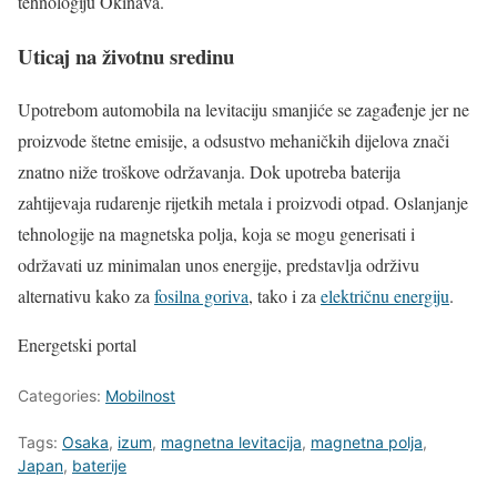
tehnologiju Okinava.
Uticaj na životnu sredinu
Upotrebom automobila na levitaciju smanjiće se zagađenje jer ne
proizvode štetne emisije, a odsustvo mehaničkih dijelova znači
znatno niže troškove održavanja. Dok upotreba baterija
zahtijevaja rudarenje rijetkih metala i proizvodi otpad. Oslanjanje
tehnologije na magnetska polja, koja se mogu generisati i
održavati uz minimalan unos energije, predstavlja održivu
alternativu kako za
fosilna goriva
, tako i za
električnu energiju
.
Energetski portal
Categories:
Mobilnost
Tags:
Osaka
,
izum
,
magnetna levitacija
,
magnetna polja
,
Japan
,
baterije