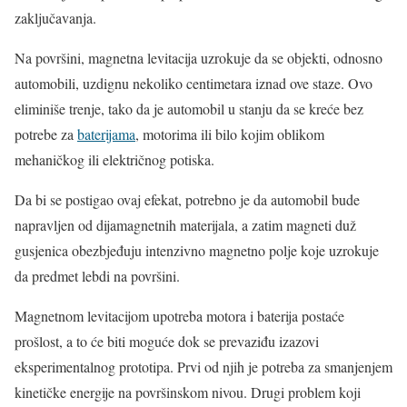
zaključavanja.
Na površini, magnetna levitacija uzrokuje da se objekti, odnosno
automobili, uzdignu nekoliko centimetara iznad ove staze. Ovo
eliminiše trenje, tako da je automobil u stanju da se kreće bez
potrebe za
baterijama
, motorima ili bilo kojim oblikom
mehaničkog ili električnog potiska.
Da bi se postigao ovaj efekat, potrebno je da automobil bude
napravljen od dijamagnetnih materijala, a zatim magneti duž
gusjenica obezbjeđuju intenzivno magnetno polje koje uzrokuje
da predmet lebdi na površini.
Magnetnom levitacijom upotreba motora i baterija postaće
prošlost, a to će biti moguće dok se prevaziđu izazovi
eksperimentalnog prototipa. Prvi od njih je potreba za smanjenjem
kinetičke energije na površinskom nivou. Drugi problem koji