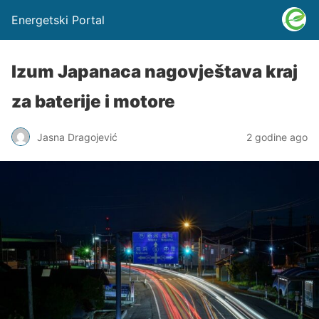
Energetski Portal
Izum Japanaca nagovještava kraj
za baterije i motore
Jasna Dragojević
2 godine ago