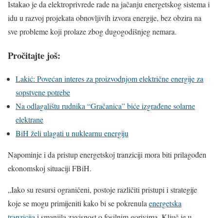
Istakao je da elektroprivrede rade na jačanju energetskog sistema i
idu u razvoj projekata obnovljivih izvora energije, bez obzira na
sve probleme koji prolaze zbog dugogodišnjeg nemara.
Pročitajte još:
Lakić: Povećan interes za proizvodnjom električne energije za
sopstvene potrebe
Na odlagalištu rudnika “Gračanica” biće izgrađene solarne
elektrane
BiH želi ulagati u nuklearnu energiju
Napominje i da pristup energetskoj tranziciji mora biti prilagođen
ekonomskoj situaciji FBiH.
„Iako su resursi ograničeni, postoje različiti pristupi i strategije
koje se mogu primijeniti kako bi se pokrenula
energetska
tranzicija
i smanjila zavisnost o fosilnim gorivima. Ključ je u