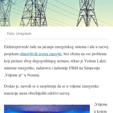
Foto: Unsplash
Elektroprivrede rade na jačanju energetskog sistema i idu u razvoj
projekata
obnovljivih izvora energije
, bez obzira na sve probleme
koji prolaze zbog dugogodišnjeg nemara, rekao je Vedran Lakić,
ministar energetike, rudarstva i industrije FBiH na Simpoziju
„Vrijeme je“ u Neumu.
Dodao je, navodi se u saopštenju da se u vrijeme energetske
tranzicije mora obezbijediti održivi razvoj.
„Vrijeme
u kojem