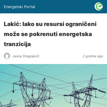
Energetski Portal
Lakić: Iako su resursi ograničeni
može se pokrenuti energetska
tranzicija
Jasna Dragojević
2 godine ago