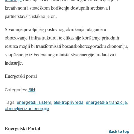
kreativnom i strateškom korištenju dostupnih sredstava i
partnerstava“, istakao je on.
Stvaranje povoljnijeg poslovnog okruženja, ulaganje u
obrazovanje i infrastrukturu, te efikasnije korištenje prirodnih
resursa mogli bi transformisati bosanskohercegovačku ekonomiju,
saopšteno je iz Federalnog ministarstva energije, rudarstva i
industrije.
Energetski portal
Categories:
BiH
Tags:
energetski sistem
,
elektroprivreda
,
energetska tranzicija
,
obnovljivi izori energije
Energetski Portal
Back to top