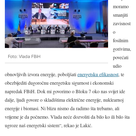
moramo
smanjiti
zavisnost
o
fosilnim
gorivima,
Foto: Vlada FBiH
povećati
udio
obnovljivih izvora energije, poboljšati
energetsku efikasnost
, te
obezbijediti dugoročnu energetsku sigurnost i ekonomski
napredak FBiH. Dok mi govorimo o Bloku 7 oko nas svijet ide
dalje, ljudi govore o skladištima električne energije, nuklearnoj
energije i biomasi. Ni blizu nismo da radimo šta trebamo, ali
vrijeme je da počnemo. Vlada neće dozvoliti da bilo ko ili bilo šta
ugroze naš energetski sistem“, rekao je Lakić.