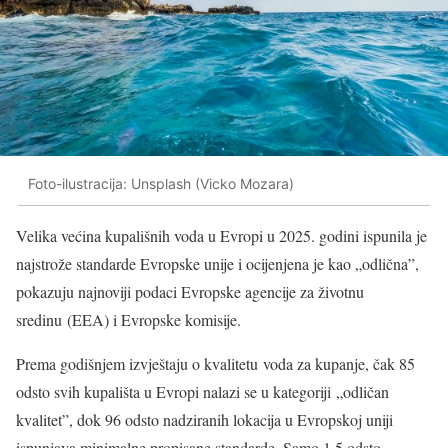
Foto-ilustracija: Unsplash (Vicko Mozara)
Velika većina kupališnih voda u Evropi u 2025. godini ispunila je
najstrože standarde Evropske unije i ocijenjena je kao „odlična”,
pokazuju najnoviji podaci Evropske agencije za životnu
sredinu (EEA) i Evropske komisije.
Prema godišnjem izvještaju o kvalitetu voda za kupanje, čak 85
odsto svih kupališta u Evropi nalazi se u kategoriji „odličan
kvalitet”, dok 96 odsto nadziranih lokacija u Evropskoj uniji
ispunjava minimalne propisane standarde. Samo 1,5 odsto