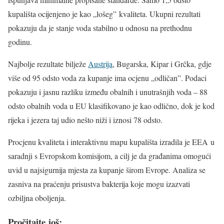
kupališta ocijenjeno je kao „lošeg” kvaliteta. Ukupni rezultati
pokazuju da je stanje voda stabilno u odnosu na prethodnu
godinu.
Najbolje rezultate bilježe
Austrija
, Bugarska, Kipar i Grčka, gdje
više od 95 odsto voda za kupanje ima ocjenu „odličan”. Podaci
pokazuju i jasnu razliku između obalnih i unutrašnjih voda – 88
odsto obalnih voda u EU klasifikovano je kao odlično, dok je kod
rijeka i jezera taj udio nešto niži i iznosi 78 odsto.
Procjenu kvaliteta i interaktivnu mapu kupališta izradila je EEA u
saradnji s Evropskom komisijom, a cilj je da građanima omogući
uvid u najsigurnija mjesta za kupanje širom Evrope. Analiza se
zasniva na praćenju prisustva bakterija koje mogu izazvati
ozbiljna oboljenja.
Pročitajte još: