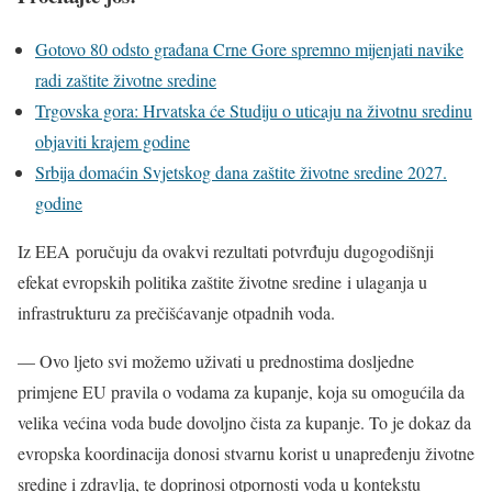
Gotovo 80 odsto građana Crne Gore spremno mijenjati navike
radi zaštite životne sredine
Trgovska gora: Hrvatska će Studiju o uticaju na životnu sredinu
objaviti krajem godine
Srbija domaćin Svjetskog dana zaštite životne sredine 2027.
godine
Iz EEA poručuju da ovakvi rezultati potvrđuju dugogodišnji
efekat evropskih politika zaštite životne sredine i ulaganja u
infrastrukturu za prečišćavanje otpadnih voda.
— Ovo ljeto svi možemo uživati u prednostima dosljedne
primjene EU pravila o vodama za kupanje, koja su omogućila da
velika većina voda bude dovoljno čista za kupanje. To je dokaz da
evropska koordinacija donosi stvarnu korist u unapređenju životne
sredine i zdravlja, te doprinosi otpornosti voda u kontekstu