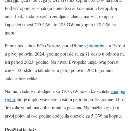
Pod Evropom se smatraju i one države koje nisu u Evropskoj
uniji. Ipak, kada je riječ o zemljama članicama EU, ukupan
kapacitet iznosi 225 GW i to 205 GW na kopnu i 20 GW na
moru.
Prema podacima
WindEurope
, porudžbine
vjetroturbina
u Evropi
u prvoj polovini 2024. godine porasle su za 11 odsto u odnosu na
isti period 2023. godine. Na nivou Evropske unije, ovaj porast
iznosi 33 odsto, a takođe su u prvoj polovini 2024. godine i
aukcije bile velike.
Naime, vlade EU dodijelile su 19,7 GW novih kapaciteta
energije
vjetra
, što je duplo više nego u istom periodu prošle godine. I broj
dozvola za rad ima dobar trend, a posebno Njemačka koja je u
prvoj polovini ove godine dodijelila dozvole za 5 GW na kopnu.
Pročitajte još: