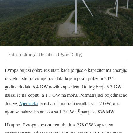
Foto-ilustracija: Unsplash (Ryan Duffy)
Evropa bilježi dobre rezultate kada je riječ o kapacitetima energije
iz vjetra, što potvrđuje podatak da je u prvoj polovini 2024.
godine dodato 6,4 GW novih kapaciteta. Od tog broja 5,3 GW
nalazi se na kopnu, a 1,1 GW na moru. Posmatrajući pojedinačno
države,
Njemačka
je ostvarila najbolji rezultat sa 1,7 GW, a za
njom se nalaze Francuska sa 1,2 GW i Španija sa 876 MW.
Ukupno, Evropa u ovom trenutku ima 278 GW kapaciteta
energije vjetra, od čega je 242 GW na kopnu i 35 GW na moru.