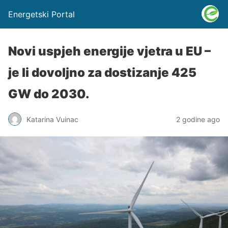
Energetski Portal
Novi uspjeh energije vjetra u EU –
je li dovoljno za dostizanje 425
GW do 2030.
Katarina Vuinac
2 godine ago