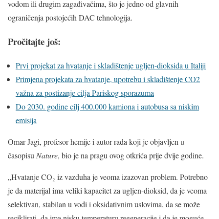
vodom ili drugim zagađivačima, što je jedno od glavnih
ograničenja postojećih DAC tehnologija.
Pročitajte još:
Prvi projekat za hvatanje i skladištenje ugljen-dioksida u Italiji
Primjena projekata za hvatanje, upotrebu i skladištenje CO2
važna za postizanje cilja Pariskog sporazuma
Do 2030. godine cilj 400.000 kamiona i autobusa sa niskim
emisija
Omar Jagi, profesor hemije i autor rada koji je objavljen u
časopisu
Nature
, bio je na pragu ovog otkrića prije dvije godine.
„Hvatanje CO₂ iz vazduha je veoma izazovan problem. Potrebno
je da materijal ima veliki kapacitet za ugljen-dioksid, da je veoma
selektivan, stabilan u vodi i oksidativnim uslovima, da se može
reciklirati, da ima nisku temperaturu regeneracije i da je moguće