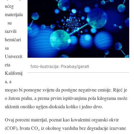
ućeg
materijala
su
razvili
hemičari
sa
Univerzit
eta
foto-ilustracija: Pixabay/geralt
Kalifornij
a, a
mogao bi pomogne svijetu da postigne negativne emisije. Riječ je
o žutom prahu, a prema prvim ispitivanjima pola kilograma može
ukloniti onoliko ugljen-dioksida koliko i jedno drvo.
Ovaj porozni materijal, poznat kao kovalentni organski okvir
(COF), hvata CO₂ iz okolnog vazduha bez degradacije izazvane