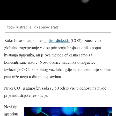
foto-ilustracija: Pixabay/geralt
Kako bi se smanjio nivo
ugljen-dioksida
(CO2) i zaustavilo
globalno zagrijavanje već se primjenju brojne tehnike poput
hvatanja ugljenika, ali je ova metoda efikasna samo za
koncentrisane izvore. Novo otkriće naučnika omogućiće
izvlačenje CO2 iz okolnog vazduha, gdje su koncentracije stotine
puta niže nego u dimnim gasovima.
Nivoi CO₂ u atmosferi sada su 50 odsto viši u odnosu na nivoe
prije industrijske revolucije.
Novi tip
apsorbuj