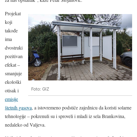
Projekat
koji
takođe
ima
dvostruki
pozitivan
efekat –
smanjuje
ekološki
Foto: GIZ
otisak i
emisije
štetnih gasova
, a istovremeno podstiče zajednicu da koristi solarne
tehnologije – pokrenuli su i sproveli i mladi iz sela Brankovina,
nedaleko od Valjeva.