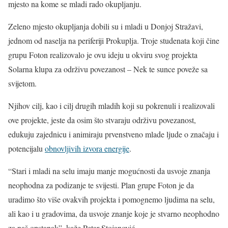
mjesto na kome se mladi rado okupljanju.
Zeleno mjesto okupljanja dobili su i mladi u Donjoj Stražavi,
jednom od naselja na periferiji Prokuplja. Troje studenata koji čine
grupu Foton realizovalo je ovu ideju u okviru svog projekta
Solarna klupa za održivu povezanost – Nek te sunce poveže sa
svijetom.
Njihov cilj, kao i cilj drugih mladih koji su pokrenuli i realizovali
ove projekte, jeste da osim što stvaraju održivu povezanost,
edukuju zajednicu i animiraju prvenstveno mlade ljude o značaju i
potencijalu
obnovljivih izvora energije
.
“Stari i mladi na selu imaju manje mogućnosti da usvoje znanja
neophodna za podizanje te svijesti. Plan grupe Foton je da
uradimo što više ovakvih projekta i pomognemo ljudima na selu,
ali kao i u gradovima, da usvoje znanje koje je stvarno neophodno
za naš opstanak”, kaže Petar Stojanović.