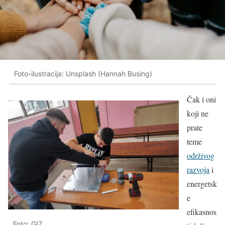
Foto-ilustracija: Unsplash (Hannah Busing)
Čak i oni
koji ne
prate
teme
održivog
razvoja
i
energetsk
e
efikasnos
Foto: GIZ