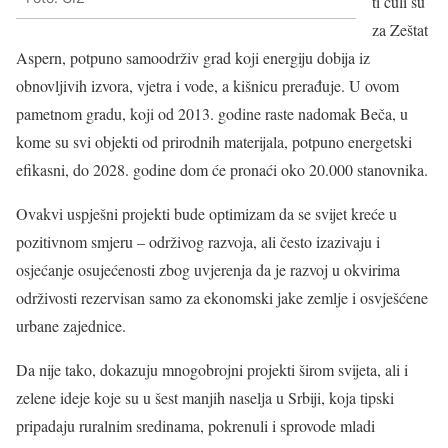
ti čuli su
za Zeštat
Aspern, potpuno samoodrživ grad koji energiju dobija iz
obnovljivih izvora, vjetra i vode, a kišnicu prerađuje. U ovom
pametnom gradu, koji od 2013. godine raste nadomak Beča, u
kome su svi objekti od prirodnih materijala, potpuno energetski
efikasni, do 2028. godine dom će pronaći oko 20.000 stanovnika.
Ovakvi uspješni projekti bude optimizam da se svijet kreće u
pozitivnom smjeru – održivog razvoja, ali često izazivaju i
osjećanje osujećenosti zbog uvjerenja da je razvoj u okvirima
održivosti rezervisan samo za ekonomski jake zemlje i osvješćene
urbane zajednice.
Da nije tako, dokazuju mnogobrojni projekti širom svijeta, ali i
zelene ideje koje su u šest manjih naselja u Srbiji, koja tipski
pripadaju ruralnim sredinama, pokrenuli i sprovode mladi