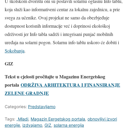
U školskom dvorištu oni su postavili solarnu oglasnu Info tablu,
koja služi kao informativeni centar za lokalnu zajednicu, a prie
svega za učenike. Ovaj projekat ne samo da obezbjeđuje
dostupnost korisnih informacije već i doprinosi ekološkoj
održivosti jer Info tabla sadrži i integrisani punjač mobilnih
uređaja na solarni pogon. Solarnu info tablu uskoro će dobiti i
Sokobanja
.
GIZ
Tekst u cjelosti pročitajte u
Magazinu Energetskog
portala
ODRŽIVA ARHITEKTURA I FINANSIRANJE
ZELENE GRADNJE
Categories:
Predstavljamo
Tags:
„Mladi
,
Magazin Eergetskog portala
,
obnovljivi izvori
energije
,
izdvajamo
,
GIZ
,
solarna energija