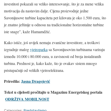
investitori pokazali su veliko interesovanje, što je za mene velika
motivacija da nastavim dalje. Cijena proizvodnje jedne
Savonijusove turbine kapaciteta pet kilovata je oko 1.500 eura, što
je znatno jeftinije u odnosu na tradicionalne horizontalne turbine
iste snage”, kaže Hamamdžić.
Kako ističe, još uvijek nemaju zvanične investitore, a troškovi
izgradnje malog
vjetroparka
sa Savonijusovim turbinama variraju
između 10.000 i 80.000 eura, u zavisnosti od broja instaliranih
turbina. Prednost je, kako kaže, što je ovakav sistem mnogo
pristupačniji od velikih vjetroelektrana.
Priredila:
Jasna Dragojević
Tekst u cijelosti pročitajte u
Magazinu Energetskog portala
ODRŽIVA MOBILNOST
Categories:
Predstavljamo