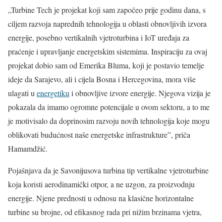
„Turbine Tech je projekat koji sam započeo prije godinu dana, s
ciljem razvoja naprednih tehnologija u oblasti obnovljivih izvora
energije, posebno vertikalnih vjetroturbina i IoT uređaja za
praćenje i upravljanje energetskim sistemima. Inspiraciju za ovaj
projekat dobio sam od Emerika Bluma, koji je postavio temelje
ideje da Sarajevo, ali i cijela Bosna i Hercegovina, mora više
ulagati u
energetiku
i obnovljive izvore energije. Njegova vizija je
pokazala da imamo ogromne potencijale u ovom sektoru, a to me
je motivisalo da doprinosim razvoju novih tehnologija koje mogu
oblikovati budućnost naše energetske infrastrukture”, priča
Hamamdžić.
Pojašnjava da je Savonijusova turbina tip vertikalne vjetroturbine
koja koristi aerodinamički otpor, a ne uzgon, za proizvodnju
energije. Njene prednosti u odnosu na klasične horizontalne
turbine su brojne, od efikasnog rada pri nižim brzinama vjetra,