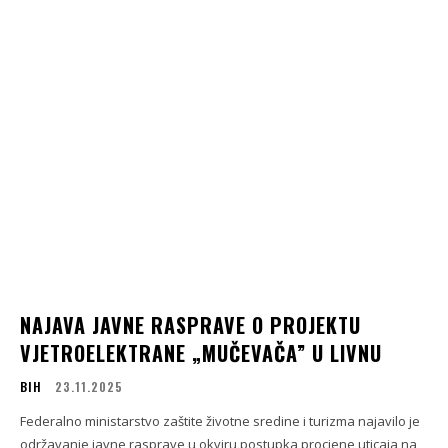
NAJAVA JAVNE RASPRAVE O PROJEKTU
VJETROELEKTRANE „MUČEVAČA” U LIVNU
BIH
23.11.2025
Federalno ministarstvo zaštite životne sredine i turizma najavilo je
održavanje javne rasprave u okviru postupka procjene uticaja na