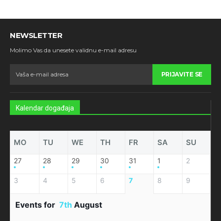
NEWSLETTER
Molimo Vas da unesete validnu e-mail adresu
PRIJAVITE SE
Kalendar događaja
MO
TU
WE
TH
FR
SA
SU
27
28
29
30
31
1
2
3
4
5
6
7
8
9
Events for
7th
August