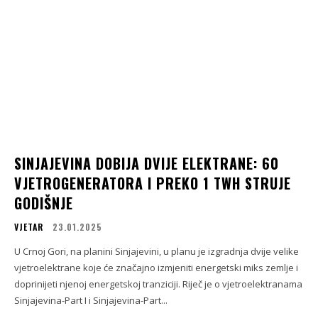
SINJAJEVINA DOBIJA DVIJE ELEKTRANE: 60
VJETROGENERATORA I PREKO 1 TWH STRUJE
GODIŠNJE
VJETAR
23.01.2025
U Crnoj Gori, na planini Sinjajevini, u planu je izgradnja dvije velike
vjetroelektrane koje će značajno izmjeniti energetski miks zemlje i
doprinijeti njenoj energetskoj tranziciji. Riječ je o vjetroelektranama
Sinjajevina-Part I i Sinjajevina-Part...