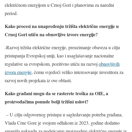
električnom energijom u Crnoj Gori i planovima za naredni
period.
Kako procesi na unapređenju tržišta električne energije u
Crnoj Gori utiču na obnovljive izvore energije?
-Razvoj tržišta električne energije, preuzimanje obaveza u cilju
pristupanja Evropskoj uniji, kao i usaglašavanje nacionalne
regulative sa evropskom, pozitivno utiču na razvoj
obnovljivih
izvora energije
, čemu svjedoči veliko interesovanje investitora za
razvoj novih projekata iz ove oblasti.
Kako građani mogu da se rasterete troška za OIE, a
proizvođačima ponude bolji tržišni uslovi?
– U cilju odgovornog pristupa u sagledavanju potreba građana,
Vlada Crne Gore je svojom odlukom iz 2023. godine dodatno
smanjila naknadu za podsticanje proizvodnje električne energije iz