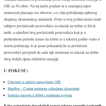
OIE za 50 odsto. Na taj način građani su u značajnoj mjeri
rasterećeni plaćanja ove obaveze, a u cilju poboljšanja njihovog
ukupnog ekonomskog standarda. Pošto u ovoj godini nismo imali
zahtjeve povlašćenih proizvođača za izlazak na tržište iz fid-in
tarife, a određeni broj povlašćenih proizvođača koji je u
prethodnom periodu izašao na tržište se u tekućoj godini vratio u
sistem podsticaja, to je jasan pokazatelj da su povlašćeni
proizvođači procjenili da sada nije momenat za izlazak na tržište
zbog niskih cijena električne energije.
U FOKUSU:
Ulaganje u održivo upravljanje OIE
Maribor – Centar primjene cirkularne ekonomije
Solarna energija u Srbiji i zemljama regiona
Kako ocjenjujete dosadašnji razvoj solarne energije i solarnih