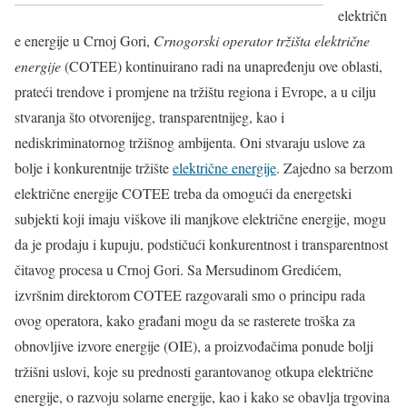
električn
e energije u Crnoj Gori,
Crnogorski operator tržišta električne
energije
(COTEE) kontinuirano radi na unapređenju ove oblasti,
prateći trendove i promjene na tržištu regiona i Evrope, a u cilju
stvaranja što otvorenijeg, transparentnijeg, kao i
nediskriminatornog tržišnog ambijenta. Oni stvaraju uslove za
bolje i konkurentnije tržište
električne energije
. Zajedno sa berzom
električne energije COTEE treba da omogući da energetski
subjekti koji imaju viškove ili manjkove električne energije, mogu
da je prodaju i kupuju, podstičući konkurentnost i transparentnost
čitavog procesa u Crnoj Gori. Sa Mersudinom Gredićem,
izvršnim direktorom COTEE razgovarali smo o principu rada
ovog operatora, kako građani mogu da se rasterete troška za
obnovljive izvore energije (OIE), a proizvođačima ponude bolji
tržišni uslovi, koje su prednosti garantovanog otkupa električne
energije, o razvoju solarne energije, kao i kako se obavlja trgovina