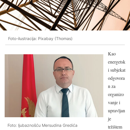
Foto-ilustracija: Pixabay (Thomas)
Kao
energetsk
i subjekat
odgovora
n za
organizo
vanje i
upravljan
je
Foto: ljubaznošću Mersudina Gredića
tržištem