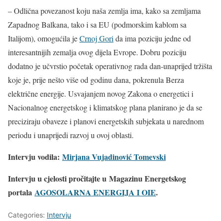
– Odlična povezanost koju naša zemlja ima, kako sa zemljama
Zapadnog Balkana, tako i sa EU (podmorskim kablom sa
Italijom), omogućila je
Crnoj Gori
da ima poziciju jedne od
interesantnijih zemalja ovog dijela Evrope. Dobru poziciju
dodatno je učvrstio početak operativnog rada dan-unaprijed tržišta
koje je, prije nešto više od godinu dana, pokrenula Berza
električne energije. Usvajanjem novog Zakona o energetici i
Nacionalnog energetskog i klimatskog plana planirano je da se
preciziraju obaveze i planovi energetskih subjekata u narednom
periodu i unaprijedi razvoj u ovoj oblasti.
Intervju vodila:
Mirjana Vujadinović Tomevski
Intervju u cjelosti pročitajte u
Magazinu Energetskog
portala
AGOSOLARNA ENERGIJA I OIE
.
Categories:
Intervju