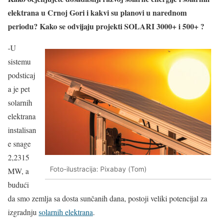
elektrana u Crnoj Gori i kakvi su planovi u narednom
periodu? Kako se odvijaju projekti SOLARI 3000+ i 500+ ?
-U
sistemu
podsticaj
a je pet
solarnih
elektrana
instalisan
e snage
2,2315
Foto-ilustracija: Pixabay (Tom)
MW, a
budući
da smo zemlja sa dosta sunčanih dana, postoji veliki potencijal za
izgradnju
solarnih elektrana
.