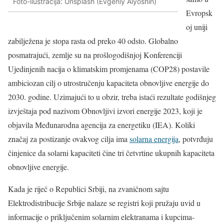
Foto-ilustracija: Unsplash (Evgeniy Alyoshin)
Evropsk
oj uniji
zabilježena je stopa rasta od preko 40 odsto. Globalno
posmatrajući, zemlje su na prošlogodišnjoj Konferenciji
Ujedinjenih nacija o klimatskim promjenama (COP28) postavile
ambiciozan cilj o utrostručenju kapaciteta obnovljive energije do
2030. godine. Uzimajući to u obzir, treba istaći rezultate godišnjeg
izvještaja pod nazivom Obnovljivi izvori energije 2023, koji je
objavila Međunarodna agencija za energetiku (IEA). Koliki
značaj za postizanje ovakvog cilja ima
solarna energija
, potvrđuju
činjenice da solarni kapaciteti čine tri četvrtine ukupnih kapaciteta
obnovljive energije.
Kada je riječ o Republici Srbiji, na zvaničnom sajtu
Elektrodistribucije Srbije nalaze se registri koji pružaju uvid u
informacije o priključenim solarnim elektranama i kupcima-