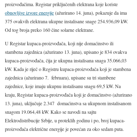
proizvođačima. Registar priključenih elektrana koje koriste
obnovljive izvore energije
(ažurirano 14. juna), pokazuje da ima
375 ovakvih elektrana ukupne instalisane snage 254.936,09 kW.
Od tog broja preko 160 čine solarne elektrane.
U Registar kupaca-proizvođača, koji nije domaćinstvo ili
stambena zajednica (ažurirano 13. juna), upisano je 834 ovakva
kupaca-proizvođača, čija je ukupna instalisana snaga 35.066,03
kW. Kada je riječ o Registru kupaca-proizvođača koji je stambena
zajednica (ažurirano 7. februara), upisane su tri stambene
zajednice, koje imaju ukupnu instalisanu snagu 69,5 kW. Na
kraju, Registar kupaca-proizvođača koji je domaćinstvo (ažurirano
13. juna), uključuje 2.347 domaćinstva sa ukupnom instalisanom
snagom 19.064,48 kW. Kako se navodi na sajtu
Elektrodistribucije Srbije, u proteklih godinu i po, broj kupaca-
proizvođača električne energije je povećan za oko sedam puta.