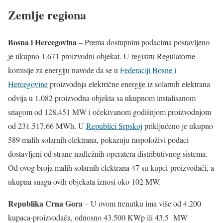
Zemlje regiona
Bosna i Hercegovina
– Prema dostupnim podacima postavljeno
je ukupno 1.671 proizvodni objekat. U registru Regulatorne
komisije za energiju navode da se u
Federaciji Bosne i
Hercegovine
proizvodnja električne energije iz solarnih elektrana
odvija u 1.082 proizvodna objekta sa ukupnom instalisanom
snagom od 128,451 MW i očekivanom godišnjom proizvodnjom
od 231.517,66 MWh. U
Republici Srpskoj
priključeno je ukupno
589 malih solarnih elektrana, pokazuju raspoloživi podaci
dostavljeni od strane nadležnih operatera distributivnog sistema.
Od ovog broja malih solarnih elektrana 47 su kupci-proizvođači, a
ukupna snaga ovih objekata iznosi oko 102 MW.
Republika Crna Gora
– U ovom trenutku ima više od 4.200
kupaca-proizvođača, odnosno 43.500 KWp ili 43,5 MW