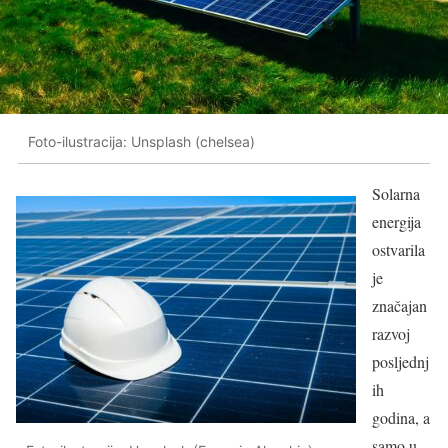
Foto-ilustracija: Unsplash (chelsea)
Solarna
energija
ostvarila
je
značajan
razvoj
posljednj
ih
godina, a
samo u