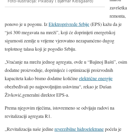
Foto-ilustracija: Pixabay ( Bjørnar Kibsgaard)
završetka
remonta,
ponovo je u pogonu. Iz
Elektroprivrede Srbije
(EPS) kažu da je
“još 300 megavata na mreži”, koji će doprinijeti energetskoj
sigurnosti zemlje u vrijeme vjerovatno nezapamćeno dugog
toplotnog talasa koji je pogodio Srbiju.
„Vraćanje na mrežu jednog agregata, ovde u “Bajinoj Bašti”, osim
dodatne proizvodnje, doprinijeće i optimizaciji proizvodnih
kapaciteta kako bismo dodatne količine
električne energije
obezbeđivali po najpovoljnijim uslovima“, rekao je Dušan
Živković,generalni direktor EPS-a.
Prema njegovim riječima, istovremeno se odvijaju radovi na
revitalizaciji agregata R1.
„Revitalizacija naše jedine
reverzibilne hidroelektrane
počela je