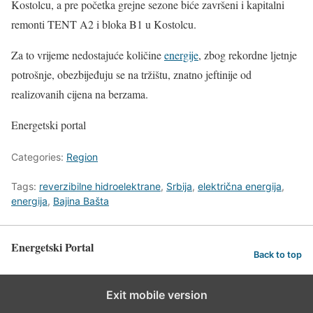
Kostolcu, a pre početka grejne sezone biće završeni i kapitalni
remonti TENT A2 i bloka B1 u Kostolcu.
Za to vrijeme nedostajuće količine
energije
, zbog rekordne ljetnje
potrošnje, obezbijeđuju se na tržištu, znatno jeftinije od
realizovanih cijena na berzama.
Energetski portal
Categories:
Region
Tags:
reverzibilne hidroelektrane
,
Srbija
,
električna energija
,
energija
,
Bajina Bašta
Energetski Portal
Back to top
Exit mobile version