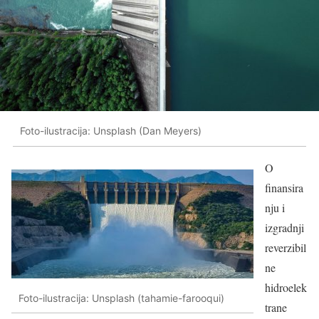
Foto-ilustracija: Unsplash (Dan Meyers)
O
finansira
nju i
izgradnji
reverzibil
ne
hidroelek
Foto-ilustracija: Unsplash (tahamie-farooqui)
trane