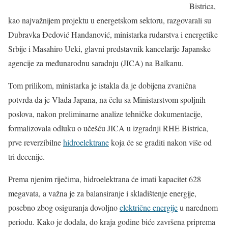
Bistrica,
kao najvažnijem projektu u energetskom sektoru, razgovarali su
Dubravka Đedović Handanović, ministarka rudarstva i energetike
Srbije i Masahiro Ueki, glavni predstavnik kancelarije Japanske
agencije za međunarodnu saradnju (JICA) na Balkanu.
Tom prilikom, ministarka je istakla da je dobijena zvanična
potvrda da je Vlada Japana, na čelu sa Ministarstvom spoljnih
poslova, nakon preliminarne analize tehničke dokumentacije,
formalizovala odluku o učešću JICA u izgradnji RHE Bistrica,
prve reverzibilne
hidroelektrane
koja će se graditi nakon više od
tri decenije.
Prema njenim riječima, hidroelektrana će imati kapacitet 628
megavata, a važna je za balansiranje i skladištenje energije,
posebno zbog osiguranja dovoljno
električne energije
u narednom
periodu. Kako je dodala, do kraja godine biće završena priprema