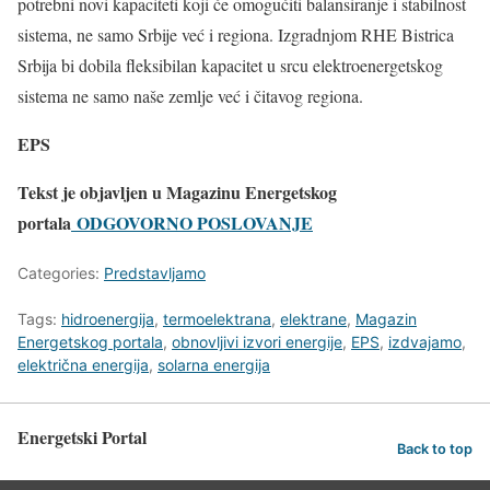
potrebni novi kapaciteti koji će omogućiti balansiranje i stabilnost
sistema, ne samo Srbije već i regiona. Izgradnjom RHE Bistrica
Srbija bi dobila fleksibilan kapacitet u srcu elektroenergetskog
sistema ne samo naše zemlje već i čitavog regiona.
EPS
Tekst je objavljen u
Magazinu Energetskog
portala
ODGOVORNO POSLOVANJE
Categories:
Predstavljamo
Tags:
hidroenergija
,
termoelektrana
,
elektrane
,
Magazin
Energetskog portala
,
obnovljivi izvori energije
,
EPS
,
izdvajamo
,
električna energija
,
solarna energija
Energetski Portal
Back to top