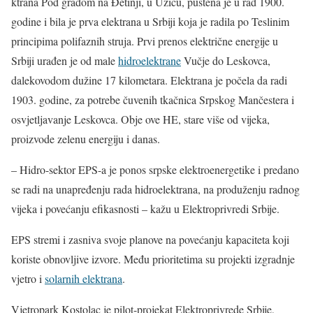
ktrana Pod gradom na Đetinji, u Užicu, puštena je u rad 1900.
godine i bila je prva elektrana u Srbiji koja je radila po Teslinim
principima polifaznih struja. Prvi prenos električne energije u
Srbiji urađen je od male
hidroelektrane
Vučje do Leskovca,
dalekovodom dužine 17 kilometara. Elektrana je počela da radi
1903. godine, za potrebe čuvenih tkačnica Srpskog Mančestera i
osvjetljavanje Leskovca. Obje ove HE, stare više od vijeka,
proizvode zelenu energiju i danas.
– Hidro-sektor EPS-a je ponos srpske elektroenergetike i predano
se radi na unapređenju rada hidroelektrana, na produženju radnog
vijeka i povećanju efikasnosti – kažu u Elektroprivredi Srbije.
EPS stremi i zasniva svoje planove na povećanju kapaciteta koji
koriste obnovljive izvore. Među prioritetima su projekti izgradnje
vjetro i
solarnih elektrana
.
Vjetropark Kostolac je pilot-projekat Elektroprivrede Srbije,