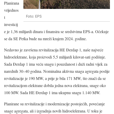
Planirana
vrijednos
Foto: EPS
t
investicij
e je 1,36 milijardi dinara i finansira se sredstvima EPS-a. Očekuje
se da SE Petka bude na mreži krajem 2024. godine.
Nedavno je završena revitalizacija HE Đerdap 1, naše najveće
hidroelektrane, koja proizvodi 5,5 milijardi kilovat-sati godišnje.
Sada Đerdap 1 ima veću snagu i pouzdanost i duži radni vijek za
narednih 30–40 godina. Nominalna aktivna snaga agregata poslije
revitalizacije je 190 MW, a prije je bila 171 MW, što znači da se
revitalizacijom elektrane dobila jedna nova elektrana, snage oko
100 MW. Sada HE Đerdap 1 ima ukupnu snagu 1.140 MW.
Planirane su revitalizacije i modernizacije postojećih, povećanje
snage agregata, ali i izgradnja novih hidroelektrana. U toku je