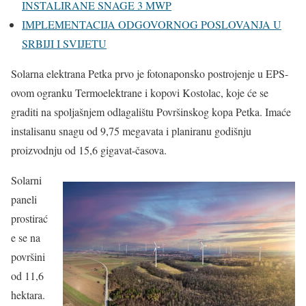
INSTALIRANE SNAGE 3 MWP
IMPLEMENTACIJA ODGOVORNOG POSLOVANJA U
SRBIJI I SVIJETU
Solarna elektrana Petka prvo je fotonaponsko postrojenje u EPS-
ovom ogranku Termoelektrane i kopovi Kostolac, koje će se
graditi na spoljašnjem odlagalištu Površinskog kopa Petka. Imaće
instalisanu snagu od 9,75 megavata i planiranu godišnju
proizvodnju od 15,6 gigavat-časova.
Solarni
paneli
prostirać
e se na
površini
od 11,6
hektara.