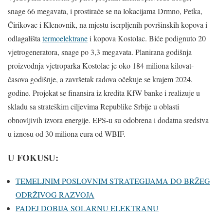
snage 66 megavata, i prostiraće se na lokacijama Drmno, Petka,
Ćirikovac i Klenovnik, na mjestu iscrpljenih površinskih kopova i
odlagališta
termoelektrane
i kopova Kostolac. Biće podignuto 20
vjetrogeneratora, snage po 3,3 megavata. Planirana godišnja
proizvodnja vjetroparka Kostolac je oko 184 miliona kilovat-
časova godišnje, a završetak radova očekuje se krajem 2024.
godine. Projekat se finansira iz kredita KfW banke i realizuje u
skladu sa strateškim ciljevima Republike Srbije u oblasti
obnovljivih izvora energije. EPS-u su odobrena i dodatna sredstva
u iznosu od 30 miliona eura od WBIF.
U FOKUSU:
TEMELJNIM POSLOVNIM STRATEGIJAMA DO BRŽEG
ODRŽIVOG RAZVOJA
PADEJ DOBIJA SOLARNU ELEKTRANU