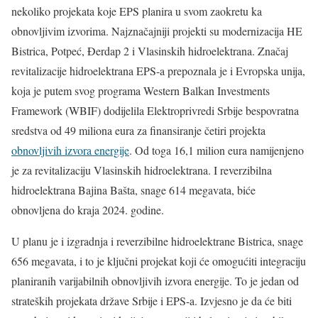
nekoliko projekata koje EPS planira u svom zaokretu ka
obnovljivim izvorima. Najznačajniji projekti su modernizacija HE
Bistrica, Potpeć, Đerdap 2 i Vlasinskih hidroelektrana. Značaj
revitalizacije hidroelektrana EPS-a prepoznala je i Evropska unija,
koja je putem svog programa Western Balkan Investments
Framework (WBIF) dodijelila Elektroprivredi Srbije bespovratna
sredstva od 49 miliona eura za finansiranje četiri projekta
obnovljivih izvora energije
. Od toga 16,1 milion eura namijenjeno
je za revitalizaciju Vlasinskih hidroelektrana. I reverzibilna
hidroelektrana Bajina Bašta, snage 614 megavata, biće
obnovljena do kraja 2024. godine.
U planu je i izgradnja i reverzibilne hidroelektrane Bistrica, snage
656 megavata, i to je ključni projekat koji će omogućiti integraciju
planiranih varijabilnih obnovljivih izvora energije. To je jedan od
strateških projekata države Srbije i EPS-a. Izvjesno je da će biti