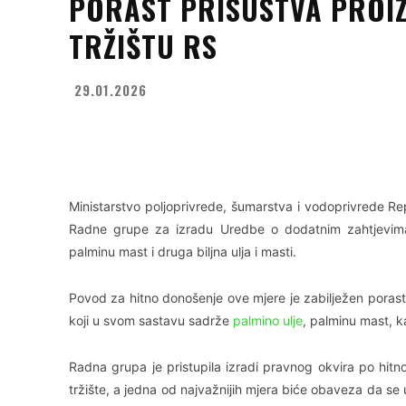
PORAST PRISUSTVA PROIZ
TRŽIŠTU RS
29.01.2026
Facebook
X
WhatsApp
Ministarstvo poljoprivrede, šumarstva i vodoprivrede Rep
Radne grupe za izradu Uredbe o dodatnim zahtjevima z
palminu mast i druga biljna ulja i masti.
Povod za hitno donošenje ove mjere je zabilježen poras
koji u svom sastavu sadrže
palmino ulje
, palminu mast, ka
Radna grupa je pristupila izradi pravnog okvira po hitn
tržište, a jedna od najvažnijih mjera biće obaveza da se