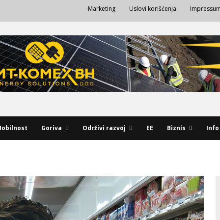
Marketing
Uslovi korišćenja
Impressu
obilnost
Goriva
Održivi razvoj
EE
Biznis
Info