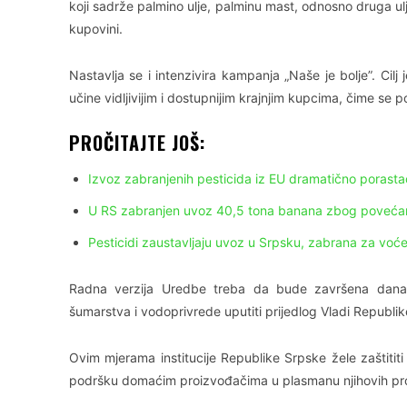
koji sadrže palmino ulje, palminu mast, odnosno druga ulja
kupovini.
Nastavlja se i intenzivira kampanja „Naše je bolje”. Ci
učine vidljivijim i dostupnijim krajnjim kupcima, čime se
PROČITAJTE JOŠ:
Izvoz zabranjenih pesticida iz EU dramatično porasta
U RS zabranjen uvoz 40,5 tona banana zbog povećan
Pesticidi zaustavljaju uvoz u Srpsku, zabrana za voće,
Radna verzija Uredbe treba da bude završena danas 
šumarstva i vodoprivrede uputiti prijedlog Vladi Republi
Ovim mjerama institucije Republike Srpske žele zaštititi 
podršku domaćim proizvođačima u plasmanu njihovih pr