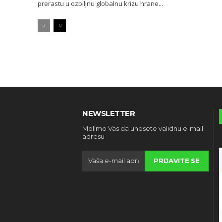
prerastu u ozbiljnu globalnu krizu hrane...
NEWSLETTER
Molimo Vas da unesete validnu e-mail
adresu
PRIJAVITE SE