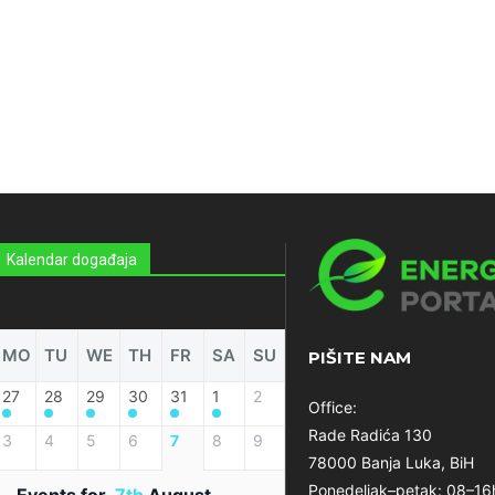
Kalendar događaja
MO
TU
WE
TH
FR
SA
SU
PIŠITE NAM
27
28
29
30
31
1
2
Office:
Rade Radića 130
3
4
5
6
7
8
9
78000 Banja Luka, BiH
Ponedeljak–petak: 08–16
Events for
7th
August