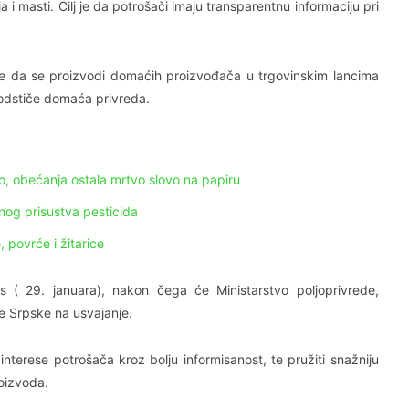
 i masti. Cilj je da potrošači imaju transparentnu informaciju pri
lj je da se proizvodi domaćih proizvođača u trgovinskim lancima
 podstiče domaća privreda.
o, obećanja ostala mrtvo slovo na papiru
og prisustva pesticida
 povrće i žitarice
( 29. januara), nakon čega će Ministarstvo poljoprivrede,
ke Srpske na usvajanje.
interese potrošača kroz bolju informisanost, te pružiti snažniju
oizvoda.