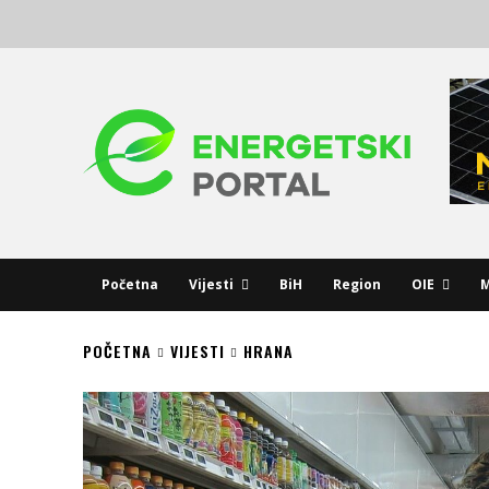
Početna
Vijesti
BiH
Region
OIE
M
POČETNA
VIJESTI
HRANA