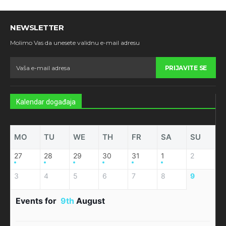
NEWSLETTER
Molimo Vas da unesete validnu e-mail adresu
PRIJAVITE SE
Kalendar događaja
MO
TU
WE
TH
FR
SA
SU
27
28
29
30
31
1
2
3
4
5
6
7
8
9
Events for
9th
August