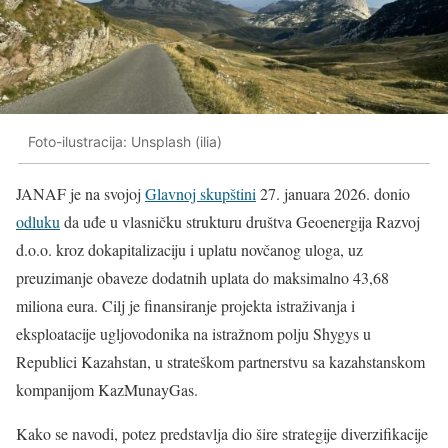
Foto-ilustracija: Unsplash (ilia)
JANAF je na svojoj
Glavnoj skupštini
27. januara 2026. donio
odluku
da uđe u vlasničku strukturu društva Geoenergija Razvoj
d.o.o. kroz dokapitalizaciju i uplatu novčanog uloga, uz
preuzimanje obaveze dodatnih uplata do maksimalno 43,68
miliona eura. Cilj je finansiranje projekta istraživanja i
eksploatacije ugljovodonika na istražnom polju Shygys u
Republici Kazahstan, u strateškom partnerstvu sa kazahstanskom
kompanijom KazMunayGas.
Kako se navodi, potez predstavlja dio šire strategije diverzifikacije