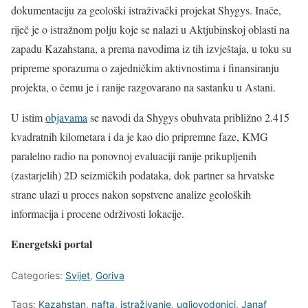
dokumentaciju za geološki istraživački projekat Shygys. Inače,
riječ je o istražnom polju koje se nalazi u Aktjubinskoj oblasti na
zapadu Kazahstana, a prema navodima iz tih izvještaja, u toku su
pripreme sporazuma o zajedničkim aktivnostima i finansiranju
projekta, o čemu je i ranije razgovarano na sastanku u Astani.
U istim
objavama
se navodi da Shygys obuhvata približno 2.415
kvadratnih kilometara i da je kao dio pripremne faze, KMG
paralelno radio na ponovnoj evaluaciji ranije prikupljenih
(zastarjelih) 2D seizmičkih podataka, dok partner sa hrvatske
strane ulazi u proces nakon sopstvene analize geoloških
informacija i procene održivosti lokacije.
Energetski portal
Categories:
Svijet
,
Goriva
Tags:
Kazahstan
,
nafta
,
istraživanje
,
ugljovodonici
,
Janaf