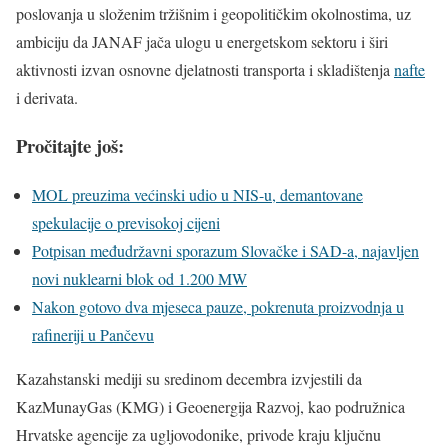
poslovanja u složenim tržišnim i geopolitičkim okolnostima, uz
ambiciju da JANAF jača ulogu u energetskom sektoru i širi
aktivnosti izvan osnovne djelatnosti transporta i skladištenja
nafte
i derivata.
Pročitajte još:
MOL preuzima većinski udio u NIS-u, demantovane
spekulacije o previsokoj cijeni
Potpisan međudržavni sporazum Slovačke i SAD-a, najavljen
novi nuklearni blok od 1.200 MW
Nakon gotovo dva mjeseca pauze, pokrenuta proizvodnja u
rafineriji u Pančevu
Kazahstanski mediji su sredinom decembra izvjestili da
KazMunayGas (KMG) i Geoenergija Razvoj, kao podružnica
Hrvatske agencije za ugljovodonike, privode kraju ključnu