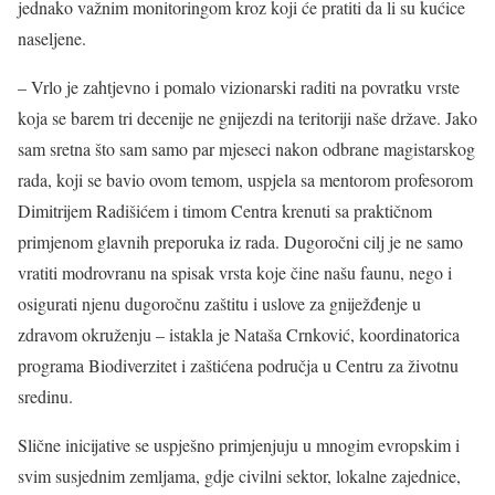
jednako važnim monitoringom kroz koji će pratiti da li su kućice
naseljene.
– Vrlo je zahtjevno i pomalo vizionarski raditi na povratku vrste
koja se barem tri decenije ne gnijezdi na teritoriji naše države. Jako
sam sretna što sam samo par mjeseci nakon odbrane magistarskog
rada, koji se bavio ovom temom, uspjela sa mentorom profesorom
Dimitrijem Radišićem i timom Centra krenuti sa praktičnom
primjenom glavnih preporuka iz rada. Dugoročni cilj je ne samo
vratiti modrovranu na spisak vrsta koje čine našu faunu, nego i
osigurati njenu dugoročnu zaštitu i uslove za gniježđenje u
zdravom okruženju – istakla je Nataša Crnković, koordinatorica
programa Biodiverzitet i zaštićena područja u Centru za životnu
sredinu.
Slične inicijative se uspješno primjenjuju u mnogim evropskim i
svim susjednim zemljama, gdje civilni sektor, lokalne zajednice,