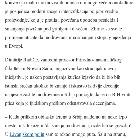
konverzija malih i raznovrsnih oranica u mnogo veće monokulture
je posljedica modernizacije i intenzifikacije poljoprivredne
proizvodnje, koju je pratila i povećana upotreba pesticida i
smanjenje površina pod grmljem i drvećem. Zbirno su sve te
promjene uticale da modrovrana ima smanjenu stopu gniježđenja
u Evropi.
Dimitrije Radišić, vanredni profesor Prirodno-matematičkog
fakulteta u Novom Sadu, angažovan kao stručnjak u ovoj
inicijativi, je nakon postavljanja kućica izjavio da bi bio bih
istinski srećan ukoliko bi znanje i iskustvo iz dvije decenije
uspješne zaštite modrovrane u Srbiji pomoglo da se i u BiH vrati
ptica koja je ljudskom greškom odsustvovala decenijama.
– Kada prilikom obilaska terena u Srbiji naiđemo na neko lepo
mesto, u šali kažem ‘da sam ja modrovrana, ovde bih se gnezdio’.
U
Livanjskom polju
sam to rekao mnogo puta. Šalu na stranu,