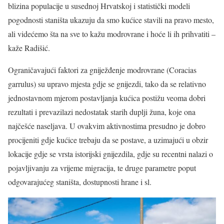
blizina populacije u susednoj Hrvatskoj i statistički modeli
pogodnosti staništa ukazuju da smo kućice stavili na pravo mesto,
ali videćemo šta na sve to kažu modrovrane i hoće li ih prihvatiti –
kaže Radišić.
Ograničavajući faktori za gniježđenje modrovrane (Coracias
garrulus) su upravo mjesta gdje se gnijezdi, tako da se relativno
jednostavnom mjerom postavljanja kućica postižu veoma dobri
rezultati i prevazilazi nedostatak starih duplji žuna, koje ona
najčešće naseljava. U ovakvim aktivnostima presudno je dobro
procijeniti gdje kućice trebaju da se postave, a uzimajući u obzir
lokacije gdje se vrsta istorijski gnijezdila, gdje su recentni nalazi o
pojavljivanju za vrijeme migracija, te druge parametre poput
odgovarajućeg staništa, dostupnosti hrane i sl.