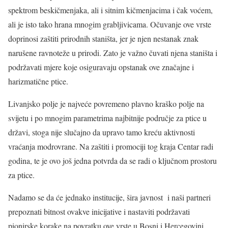
spektrom beskičmenjaka, ali i sitnim kičmenjacima i čak voćem,
ali je isto tako hrana mnogim grabljivicama. Očuvanje ove vrste
doprinosi zaštiti prirodnih staništa, jer je njen nestanak znak
narušene ravnoteže u prirodi. Zato je važno čuvati njena staništa i
podržavati mjere koje osiguravaju opstanak ove značajne i
harizmatične ptice.
Livanjsko polje je najveće povremeno plavno kraško polje na
svijetu i po mnogim parametrima najbitnije područje za ptice u
državi, stoga nije slučajno da upravo tamo kreću aktivnosti
vraćanja modrovrane. Na zaštiti i promociji tog kraja Centar radi
godina, te je ovo još jedna potvrda da se radi o ključnom prostoru
za ptice.
Nadamo se da će jednako institucije, šira javnost i naši partneri
prepoznati bitnost ovakve inicijative i nastaviti podržavati
pionirske korake na povratku ove vrste u Bosni i Hercegovini.