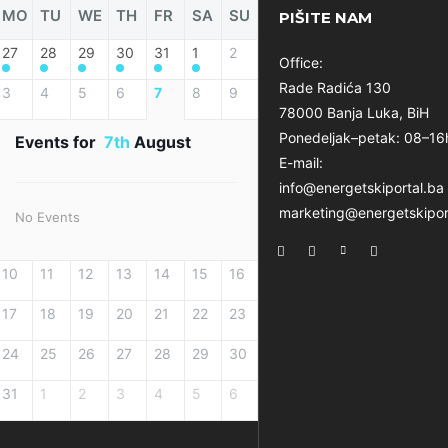
MO
TU
WE
TH
FR
SA
SU
PIŠITE NAM
27
28
29
30
31
1
2
Office:
Rade Radića 130
3
4
5
6
7
8
9
78000 Banja Luka, BiH
Ponedeljak–petak: 08–16
Events for
7th
August
E-mail:
info@energetskiportal.ba
marketing@energetskipor
No Events
10
11
12
13
14
15
16
17
18
19
20
21
22
23
24
25
26
27
28
29
30
31
1
2
3
4
5
6