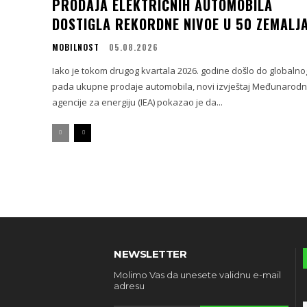
PRODAJA ELEKTRIČNIH AUTOMOBILA
DOSTIGLA REKORDNE NIVOE U 50 ZEMALJ
MOBILNOST
05.08.2026
Iako je tokom drugog kvartala 2026. godine došlo do globalno
pada ukupne prodaje automobila, novi izvještaj Međunarod
agencije za energiju (IEA) pokazao je da...
NEWSLETTER
Molimo Vas da unesete validnu e-mail
adresu