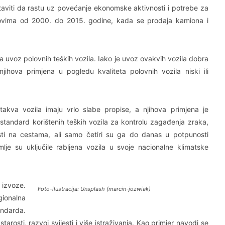
staviti da rastu uz povećanje ekonomske aktivnosti i potrebe za
ovima od 2000. do 2015. godine, kada se prodaja kamiona i
 uvoz polovnih teških vozila. Iako je uvoz ovakvih vozila dobra
jihova primjena u pogledu kvaliteta polovnih vozila niski ili
takva vozila imaju vrlo slabe propise, a njihova primjena je
 standard korištenih teških vozila za kontrolu zagađenja zraka,
osti na cestama, ali samo četiri su ga do danas u potpunosti
mlje su uključile rabljena vozila u svoje nacionalne klimatske
 izvoze.
Foto-ilustracija: Unsplash (marcin-jozwiak)
ionalna
andarda.
 starosti, razvoj svijesti i više istraživanja. Kao primjer navodi se