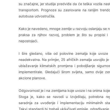
su značajne, jer studija predviđa da će teška vozila na
transportom. Prognoze su zasnovane na ranijim trend
autobusa udvostručila.
Kako je navedeno, mnoge zemlje u razvoju oslanjaju se na
praksa za njihov razvoj, problem je što su propisi i n
nepostojeći.
I šire gledano, više od polovine zemalja koje uvoze 
neadekvatna. Na primjer, 25 afričkih zemalja usvojilo je
ublažavanje klimatskih promjena i poboljšanje sigurn
implementirale. Gledajući širom svijeta, samo dvije ze
akcione planove.
Odgovornost je i na zemljama koje uvoze i na onima koje
Stoga je, kako se navodi u Izvještaju, potrebna reg
saradnja za uvođenje i implementaciju minimalnih st
Takvi standardi bi trebali uključivati ​​emisije, određivanje