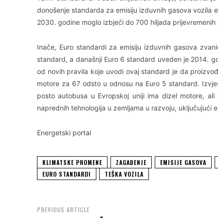
donošenje standarda za emisiju izduvnih gasova vozila ekvi
2030. godine moglo izbjeći do 700 hiljada prijevremenih 
Inače, Euro standardi za emisiju izduvnih gasova zvan
standard, a današnji Euro 6 standard uveden je 2014. god
od novih pravila koje uvodi ovaj standard je da proizvo
motore za 67 odsto u odnosu na Euro 5 standard. Izvje
posto autobusa u Evropskoj uniji ima dizel motore, ali 
naprednih tehnologija u zemljama u razvoju, uključujući 
Energetski portal
KLIMATSKE PROMENE
ZAGAĐENJE
EMISIJE GASOVA
EURO STANDARDI
TEŠKA VOZILA
PREVIOUS ARTICLE