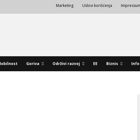
Marketing
Uslovi korišćenja
Impressu
obilnost
Goriva
Održivi razvoj
EE
Biznis
Info