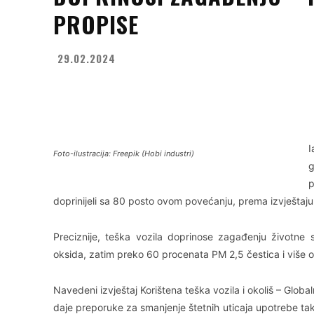
PROPISE
29.02.2024
Facebook
X
WhatsApp
I
Foto-ilustracija: Freepik (Hobi industri)
g
p
doprinijeli sa 80 posto ovom povećanju, prema izvještaj
Preciznije, teška vozila doprinose zagađenju životne
oksida, zatim preko 60 procenata PM 2,5 čestica i više o
Navedeni izvještaj Korištena teška vozila i okoliš – Global
daje preporuke za smanjenje štetnih uticaja upotrebe tak