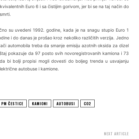
valentnih Euro 6 i sa čistijim gorivom, jer bi se na taj način do
smrti.
ično su uvedeni 1992. godine, kada je na snagu stupio Euro 1
ine i do danas je prošao kroz nekoliko različitih verzija. Jedno
đači automobila treba da smanje emisiju azotnih oksida za dizel
štaj pokazuje da 97 posto svih novoregistrovanih kamiona i 73
da bi bolji propisi mogli dovesti do boljeg trenda u usvajanju
električne autobuse i kamione.
PM ČESTICE
KAMIONI
AUTOBUSI
CO2
NEXT ARTICLE