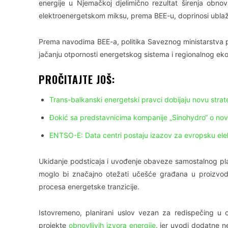
energije u Njemačkoj djelimično rezultat širenja obnovlj
elektroenergetskom miksu, prema BEE-u, doprinosi ublaža
Prema navodima BEE-a, politika Saveznog ministarstva pri
jačanju otpornosti energetskog sistema i regionalnog e
PROČITAJTE JOŠ:
Trans-balkanski energetski pravci dobijaju novu strat
Đokić sa predstavnicima kompanije „Sinohydro“ o nov
ENTSO-E: Data centri postaju izazov za evropsku el
Ukidanje podsticaja i uvođenje obaveze samostalnog pla
moglo bi značajno otežati učešće građana u proizvodnji
procesa energetske tranzicije.
Istovremeno, planirani uslov vezan za redispečing u 
projekte
obnovljivih izvora energije
, jer uvodi dodatne ne