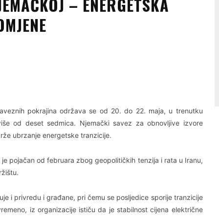
JEMAČKOJ – ENERGETSKA
OMJENE
Linkedin
Viber
 saveznih pokrajina održava se od 20. do 22. maja, u trenutku
ć više od deset sedmica. Njemački savez za obnovljive izvore
rže ubrzanje energetske tranzicije.
je pojačan od februara zbog geopolitičkih tenzija i rata u Iranu,
žištu.
je i privredu i građane, pri čemu se posljedice sporije tranzicije
remeno, iz organizacije ističu da je stabilnost cijena električne