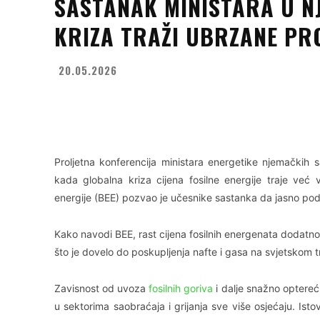
SASTANAK MINISTARA U N
KRIZA TRAŽI UBRZANE PR
20.05.2026
Facebook
X
WhatsApp
Proljetna konferencija ministara energetike njemačkih
kada globalna kriza cijena fosilne energije traje ve
energije (BEE) pozvao je učesnike sastanka da jasno pod
Kako navodi BEE, rast cijena fosilnih energenata dodatno 
što je dovelo do poskupljenja nafte i gasa na svjetskom tr
Zavisnost od uvoza
fosilnih goriva
i dalje snažno optereću
u sektorima saobraćaja i grijanja sve više osjećaju. Istov