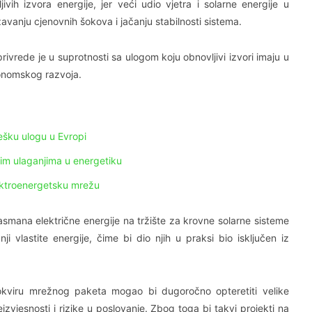
ivih izvora energije, jer veći udio vjetra i solarne energije u
vanju cjenovnih šokova i jačanju stabilnosti sistema.
vrede je u suprotnosti sa ulogom koju obnovljivi izvori imaju u
konomskog razvoja.
ešku ulogu u Evropi
im ulaganjima u energetiku
ektroenergetsku mrežu
smana električne energije na tržište za krovne solarne sisteme
 vlastite energije, čime bi dio njih u praksi bio isključen iz
okviru mrežnog paketa mogao bi dugoročno opteretiti velike
izvjesnosti i rizike u poslovanje. Zbog toga bi takvi projekti na