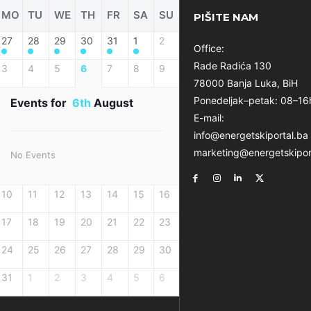
MO
TU
WE
TH
FR
SA
SU
PIŠITE NAM
27
28
29
30
31
1
2
Office:
Rade Radića 130
3
4
5
6
7
8
9
78000 Banja Luka, BiH
Ponedeljak–petak: 08–16
Events for
6th
August
E-mail:
info@energetskiportal.ba
marketing@energetskipor
No Events
10
11
12
13
14
15
16
17
18
19
20
21
22
23
24
25
26
27
28
29
30
31
1
2
3
4
5
6