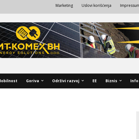
Marketing
Uslovi korišćenja
Impressu
obilnost
Goriva
Održivi razvoj
EE
Biznis
Info