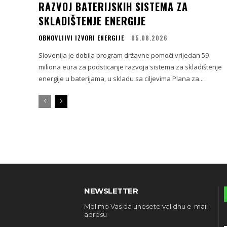
RAZVOJ BATERIJSKIH SISTEMA ZA
SKLADIŠTENJE ENERGIJE
OBNOVLJIVI IZVORI ENERGIJE
05.08.2026
Slovenija je dobila program državne pomoći vrijedan 59
miliona eura za podsticanje razvoja sistema za skladištenje
energije u baterijama, u skladu sa ciljevima Plana za...
NEWSLETTER
Molimo Vas da unesete validnu e-mail
adresu