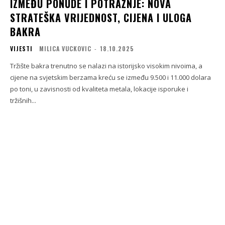
IZMEĐU PONUDE I POTRAŽNJE: NOVA
STRATEŠKA VRIJEDNOST, CIJENA I ULOGA
BAKRA
VIJESTI
MILICA VUCKOVIC
-
18.10.2025
Tržište bakra trenutno se nalazi na istorijsko visokim nivoima, a
cijene na svjetskim berzama kreću se između 9.500 i 11.000 dolara
po toni, u zavisnosti od kvaliteta metala, lokacije isporuke i
tržišnih...