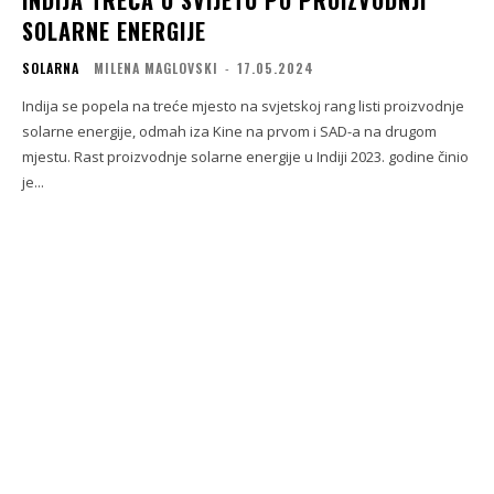
INDIJA TREĆA U SVIJETU PO PROIZVODNJI
SOLARNE ENERGIJE
SOLARNA
MILENA MAGLOVSKI
-
17.05.2024
Indija se popela na treće mjesto na svjetskoj rang listi proizvodnje
solarne energije, odmah iza Kine na prvom i SAD-a na drugom
mjestu. Rast proizvodnje solarne energije u Indiji 2023. godine činio
je...