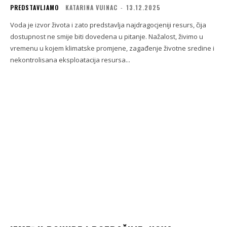
PREDSTAVLJAMO
KATARINA VUINAC
-
13.12.2025
Voda je izvor života i zato predstavlja najdragocjeniji resurs, čija
dostupnost ne smije biti dovedena u pitanje. Nažalost, živimo u
vremenu u kojem klimatske promjene, zagađenje životne sredine i
nekontrolisana eksploatacija resursa...