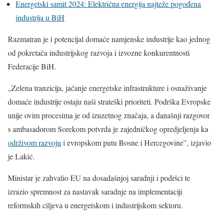
Energetski samit 2024: Električna energija najteže pogođena
industrija u BiH
Razmatran je i potencijal domaće namjenske industrije kao jednog
od pokretača industrijskog razvoja i izvozne konkurentnosti
Federacije BiH.
„Zelena tranzicija, jačanje energetske infrastrukture i osnaživanje
domaće industrije ostaju naši strateški prioriteti. Podrška Evropske
unije ovim procesima je od izuzetnog značaja, a današnji razgovor
s ambasadorom Sorekom potvrda je zajedničkog opredjeljenja ka
održivom razvoju
i evropskom putu Bosne i Hercegovine”, izjavio
je Lakić.
Ministar je zahvalio EU na dosadašnjoj saradnji i podršci te
izrazio spremnost za nastavak saradnje na implementaciji
reformskih ciljeva u energetskom i industrijskom sektoru.