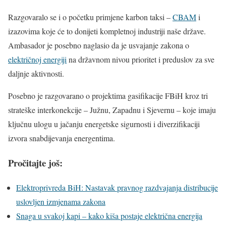
Razgovaralo se i o početku primjene karbon taksi –
CBAM
i
izazovima koje će to donijeti kompletnoj industriji naše države.
Ambasador je posebno naglasio da je usvajanje zakona o
električnoj energiji
na državnom nivou prioritet i preduslov za sve
daljnje aktivnosti.
Posebno je razgovarano o projektima gasifikacije FBiH kroz tri
strateške interkonekcije – Južnu, Zapadnu i Sjevernu – koje imaju
ključnu ulogu u jačanju energetske sigurnosti i diverzifikaciji
izvora snabdijevanja energentima.
Pročitajte još:
Elektroprivreda BiH: Nastavak pravnog razdvajanja distribucije
uslovljen izmjenama zakona
Snaga u svakoj kapi – kako kiša postaje električna energija