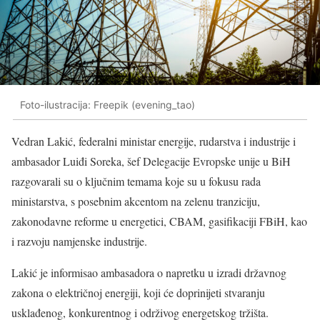
Foto-ilustracija: Freepik (evening_tao)
Vedran Lakić, federalni ministar energije, rudarstva i industrije i
ambasador Luiđi Soreka, šef Delegacije Evropske unije u BiH
razgovarali su o ključnim temama koje su u fokusu rada
ministarstva, s posebnim akcentom na zelenu tranziciju,
zakonodavne reforme u energetici, CBAM, gasifikaciji FBiH, kao
i razvoju namjenske industrije.
Lakić je informisao ambasadora o napretku u izradi državnog
zakona o električnoj energiji, koji će doprinijeti stvaranju
usklađenog, konkurentnog i održivog energetskog tržišta.