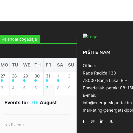
Kalendar događaja
PIŠITE NAM
MO
TU
WE
TH
FR
SA
SU
Office:
Rade Radića 130
27
28
29
30
31
1
2
78000 Banja Luka, BiH
3
4
5
6
7
8
9
Ponedeljak–petak: 08–16
E-mail:
Events for
7th
August
info@energetskiportal.ba
marketing@energetskipor
No Events