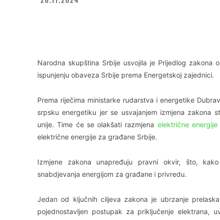
Facebook
X
WhatsApp
Narodna skupština Srbije usvojila je Prijedlog zakon
ispunjenju obaveza Srbije prema Energetskoj zajednici.
Prema riječima ministarke rudarstva i energetike Dubr
srpsku energetiku jer se usvajanjem izmjena zakona st
unije. Time će se olakšati razmjena
električne energije
električne energije za građane Srbije.
Izmjene zakona unapređuju pravni okvir, što, kako n
snabdjevanja energijom za građane i privredu.
Jedan od ključnih ciljeva zakona je ubrzanje prelask
pojednostavljen postupak za priključenje elektrana,