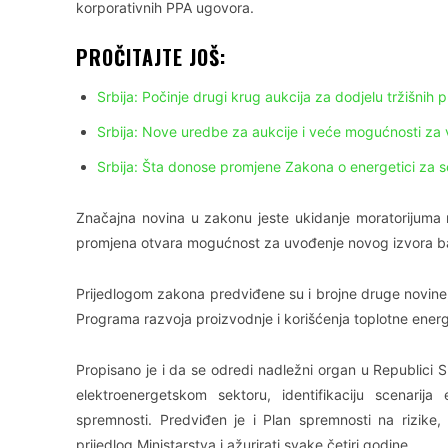
korporativnih PPA ugovora.
PROČITAJTE JOŠ:
Srbija: Počinje drugi krug aukcija za dodjelu tržišnih 
Srbija: Nove uredbe za aukcije i veće mogućnosti za v
Srbija: Šta donose promjene Zakona o energetici za s
Značajna novina u zakonu jeste ukidanje moratorijuma
promjena otvara mogućnost za uvođenje novog izvora ba
Prijedlogom zakona predviđene su i brojne druge novine
Programa razvoja proizvodnje i korišćenja toplotne energ
Propisano je i da se odredi nadležni organ u Republici Srb
elektroenergetskom sektoru, identifikaciju scenarija
spremnosti. Predviđen je i Plan spremnosti na rizike, 
prijedlog Ministarstva i ažurirati svake četiri godine.