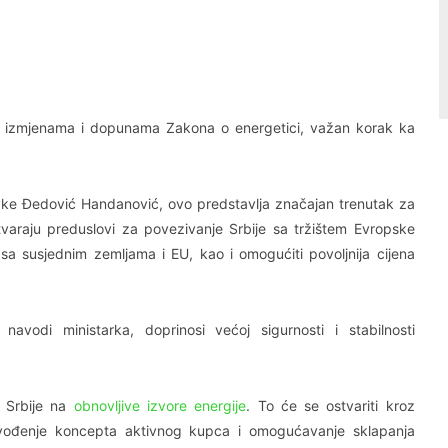
Linkedin
Viber
a o izmjenama i dopunama Zakona o energetici, važan korak ka
avke Đedović Handanović, ovo predstavlja značajan trenutak za
varaju preduslovi za povezivanje Srbije sa tržištem Evropske
sa susjednim zemljama i EU, kao i omogućiti povoljnija cijena
avodi ministarka, doprinosi većoj sigurnosti i stabilnosti
a Srbije na
obnovljive izvore energije
. To će se ostvariti kroz
 uvođenje koncepta aktivnog kupca i omogućavanje sklapanja