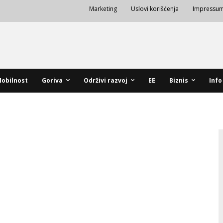
Marketing
Uslovi korišćenja
Impressu
obilnost
Goriva
Održivi razvoj
EE
Biznis
Info