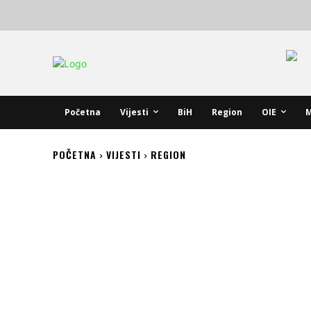
Početna
Vijesti
BiH
Region
OIE
M
POČETNA
VIJESTI
REGION