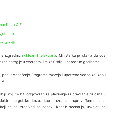
premija za OIE
jetar i sunce
ektor OIE
 na izgradnju
nuklearnih elektrana
. Ministarka je istakla da ova
zne energije u energetski miks Srbije u narednim godinama.
, poput donošenja Programa razvoja i upotrebe vodonika, kao i
ije.
iji, koji će biti odgovoran za planiranje i upravljanje rizicima u
 elektroenergetske krize, kao i izradu i sprovođenje plana
koji će se izrađivati na osnovu kriznih scenarija, usvajati na