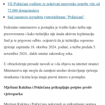
VE Poklečani godišnje će pokrivati energetske potrebe više od
72.000 domaćinstava
Sud zaustavio izgradnju vjetroelektrane ”Poklečani”
Federalno ministarstvo u postupku je tvrdilo kako tužba nije
pravovremena i kako tužiteljka nije imala aktivnu legitimaciju.
Sud je te prigovore odbio, ocijenivši da je tužiteljka osporeno
rješenje zaprimila 18. oktobra 2024. godine, a tužbu predala 5.
novembra 2024., dakle unutar zakonskog roka.
U obrazloženju presude navodi se i da objava na internet stranici
Ministarstva nije mogla da zamijeni uredno dostavljanje rješenja
strankama i licima koja imaju pravni interes u postupku.
Mještani Rakitna i Poklečana prikupljaju potpise protiv
vjetroparka
Mještani Rakitna i Poklečana pokrenuli su prikupljanje potpisa