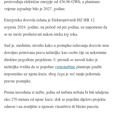
proizvodnja električne energije od 436,96 GWh, a planirano
vrijeme izgradnje bilo je 2027. godine.
Energetska dozvola izdana je Elektroprivredi HZ HB 12.
avgusta 2024. godine, na period od pet godina, uz napomenu da
se ne može produžavati nakon isteka tog roka.
Sud je, međutim, utvrdio kako u postupku izdavanja dozvole nisu
dovoljno poštovana prava tužiteljke kao osobe čije su nekretnine
direktno pogođene projektom. U presudi se navodi kako je
tužiteljka tvrdila da se pojedine
vjetroturbine
planiraju graditi
neposredno uz njenu kuću, zbog čega je već ranije pokretala
pravne postupke.
Prema navodima iz tužbe, jedna od turbina trebala bi biti udaljena
oko 270 metara od njene kuće, dok se pojedini dijelovi projekta
odnose i na zemljište u njenom vlasništvu ili blizini parcela.