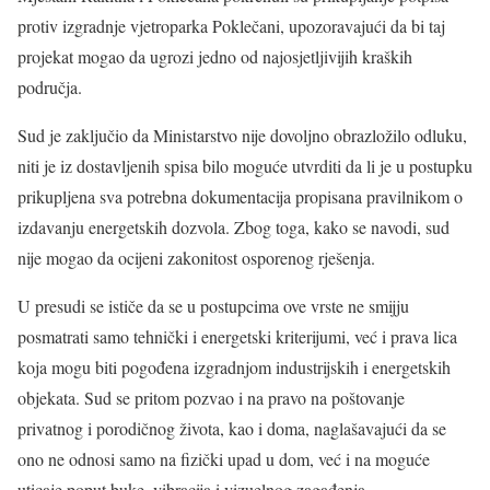
protiv izgradnje vjetroparka Poklečani, upozoravajući da bi taj
projekat mogao da ugrozi jedno od najosjetljivijih kraških
područja.
Sud je zaključio da Ministarstvo nije dovoljno obrazložilo odluku,
niti je iz dostavljenih spisa bilo moguće utvrditi da li je u postupku
prikupljena sva potrebna dokumentacija propisana pravilnikom o
izdavanju energetskih dozvola. Zbog toga, kako se navodi, sud
nije mogao da ocijeni zakonitost osporenog rješenja.
U presudi se ističe da se u postupcima ove vrste ne smijju
posmatrati samo tehnički i energetski kriterijumi, već i prava lica
koja mogu biti pogođena izgradnjom industrijskih i energetskih
objekata. Sud se pritom pozvao i na pravo na poštovanje
privatnog i porodičnog života, kao i doma, naglašavajući da se
ono ne odnosi samo na fizički upad u dom, već i na moguće
uticaje poput buke, vibracija i vizuelnog zagađenja.