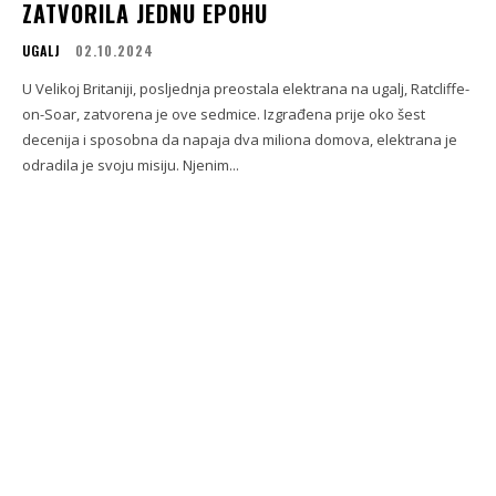
ZATVORILA JEDNU EPOHU
UGALJ
02.10.2024
U Velikoj Britaniji, posljednja preostala elektrana na ugalj, Ratcliffe-
on-Soar, zatvorena je ove sedmice. Izgrađena prije oko šest
decenija i sposobna da napaja dva miliona domova, elektrana je
odradila je svoju misiju. Njenim...