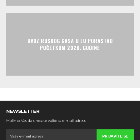
UVOZ RUSKOG GASA U EU PORASTAO
POČETKOM 2026. GODINE
NEWSLETTER
Molimo Vas da unesete validnu e-mail adresu
PRIJAVITE SE