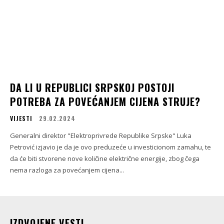
DA LI U REPUBLICI SRPSKOJ POSTOJI
POTREBA ZA POVEĆANJEM CIJENA STRUJE?
VIJESTI
29.02.2024
Generalni direktor "Elektroprivrede Republike Srpske" Luka
Petrović izjavio je da je ovo preduzeće u investicionom zamahu, te
da će biti stvorene nove količine električne energije, zbog čega
nema razloga za povećanjem cijena...
IZDVOJENE VESTI