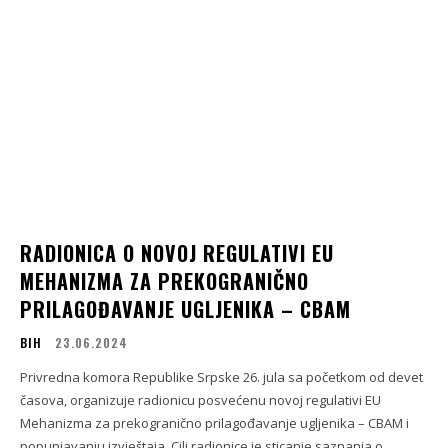
RADIONICA O NOVOJ REGULATIVI EU
MEHANIZMA ZA PREKOGRANIČNO
PRILAGOĐAVANJE UGLJENIKA – CBAM
BIH
23.06.2024
Privredna komora Republike Srpske 26. jula sa početkom od devet
časova, organizuje radionicu posvećenu novoj regulativi EU
Mehanizma za prekogranično prilagođavanje ugljenika – CBAM i
popunjavanju izvještaja. Cilj radionice je sticanje saznanja o...