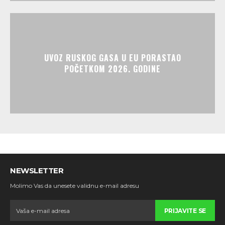
UVOZ RUSKOG GASA U EU PORASTAO
POČETKOM 2026. GODINE
NEWSLETTER
Molimo Vas da unesete validnu e-mail adresu
PRIJAVITE SE