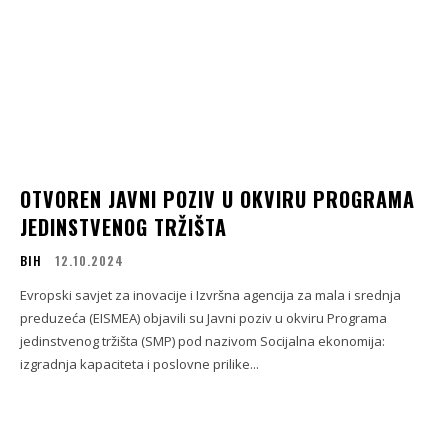
OTVOREN JAVNI POZIV U OKVIRU PROGRAMA
JEDINSTVENOG TRŽIŠTA
BIH
12.10.2024
Evropski savjet za inovacije i Izvršna agencija za mala i srednja
preduzeća (EISMEA) objavili su Javni poziv u okviru Programa
jedinstvenog tržišta (SMP) pod nazivom Socijalna ekonomija:
izgradnja kapaciteta i poslovne prilike...