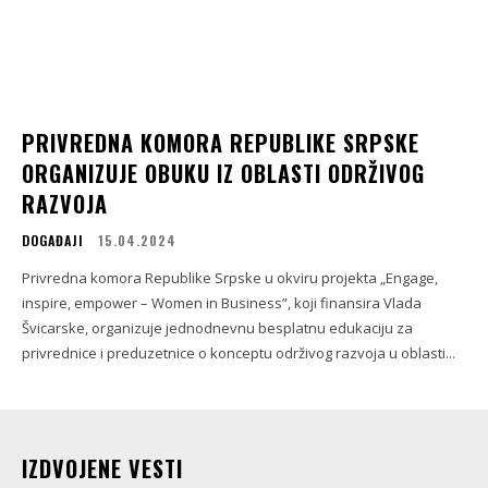
PRIVREDNA KOMORA REPUBLIKE SRPSKE
ORGANIZUJE OBUKU IZ OBLASTI ODRŽIVOG
RAZVOJA
DOGAĐAJI
15.04.2024
Privredna komora Republike Srpske u okviru projekta „Engage,
inspire, empower – Women in Business”, koji finansira Vlada
Švicarske, organizuje jednodnevnu besplatnu edukaciju za
privrednice i preduzetnice o konceptu održivog razvoja u oblasti...
IZDVOJENE VESTI