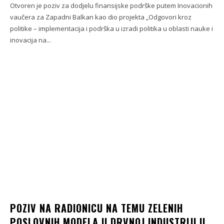
Otvoren je poziv za dodjelu finansijske podrške putem Inovacionih
vaučera za Zapadni Balkan kao dio projekta „Odgovori kroz
politike – implementacija i podrška u izradi politika u oblasti nauke i
inovacija na...
POZIV NA RADIONICU NA TEMU ZELENIH
POSLOVNIH MODELA U DRVNOJ INDUSTRIJI U