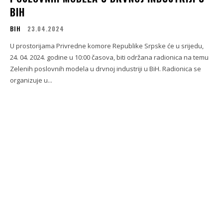
BIH
BIH
23.04.2024
U prostorijama Privredne komore Republike Srpske će u srijedu,
24. 04. 2024. godine u 10:00 časova, biti održana radionica na temu
Zelenih poslovnih modela u drvnoj industriji u BiH. Radionica se
organizuje u...