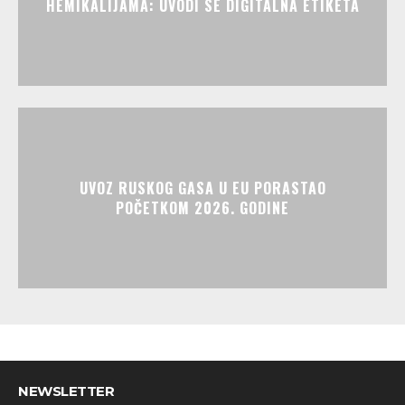
HEMIKALIJAMA: UVODI SE DIGITALNA ETIKETA
UVOZ RUSKOG GASA U EU PORASTAO
POČETKOM 2026. GODINE
NEWSLETTER