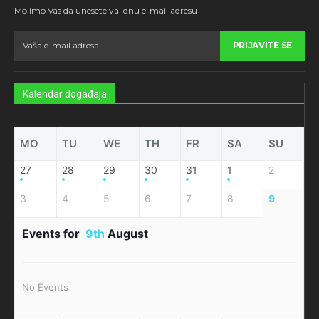
Molimo Vas da unesete validnu e-mail adresu
PRIJAVITE SE
Kalendar događaja
MO
TU
WE
TH
FR
SA
SU
27
28
29
30
31
1
2
3
4
5
6
7
8
9
Events for
9th
August
No Events