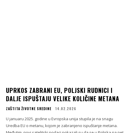
UPRKOS ZABRANI EU, POLJSKI RUDNICI I
DALJE ISPUŠTAJU VELIKE KOLIČINE METANA
ZAŠTITA ŽIVOTNE SREDINE
14.02.2026
U januaru 2025. godine u Evropska unija stupila je na snagu
Uredba EU o metanu, kojom je zabranjeno ispuštanje metana.
Međutim, novi satelitski podaci pokazali su da se u Poljska na pet...