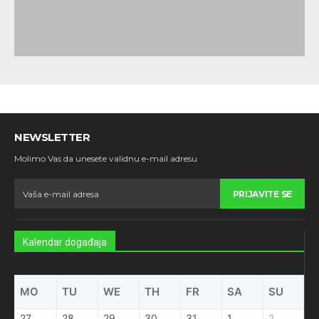
NEWSLETTER
Molimo Vas da unesete validnu e-mail adresu
PRIJAVITE SE
Kalendar događaja
MO
TU
WE
TH
FR
SA
SU
27
28
29
30
31
1
2