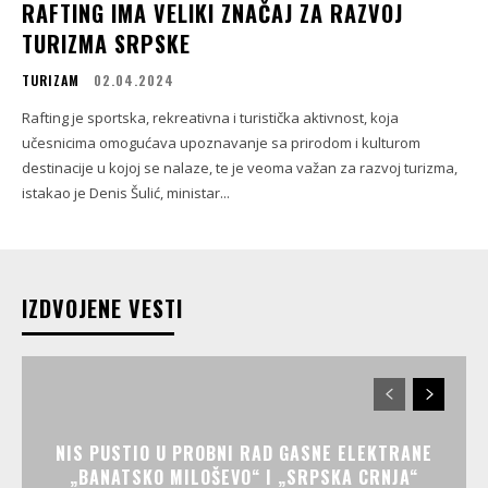
RAFTING IMA VELIKI ZNAČAJ ZA RAZVOJ
TURIZMA SRPSKE
TURIZAM
02.04.2024
Rafting je sportska, rekreativna i turistička aktivnost, koja
učesnicima omogućava upoznavanje sa prirodom i kulturom
destinacije u kojoj se nalaze, te je veoma važan za razvoj turizma,
istakao je Denis Šulić, ministar...
IZDVOJENE VESTI
NIS PUSTIO U PROBNI RAD GASNE ELEKTRANE
„BANATSKO MILOŠEVO“ I „SRPSKA CRNJA“