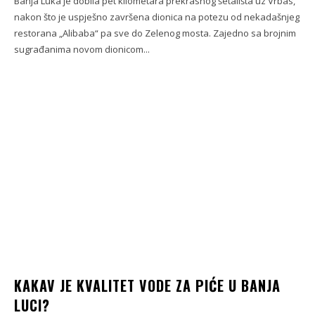
Banja Luka je dobila pet kilometara prekrasnog šetališta uz Vrbas,
nakon što je uspješno završena dionica na potezu od nekadašnjeg
restorana „Alibaba“ pa sve do Zelenog mosta. Zajedno sa brojnim
sugrađanima novom dionicom...
KAKAV JE KVALITET VODE ZA PIĆE U BANJA
LUCI?