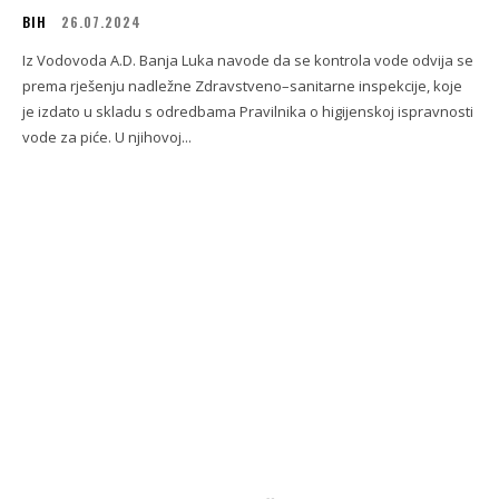
BIH
26.07.2024
Iz Vodovoda A.D. Banja Luka navode da se kontrola vode odvija se
prema rješenju nadležne Zdravstveno–sanitarne inspekcije, koje
je izdato u skladu s odredbama Pravilnika o higijenskoj ispravnosti
vode za piće. U njihovoj...