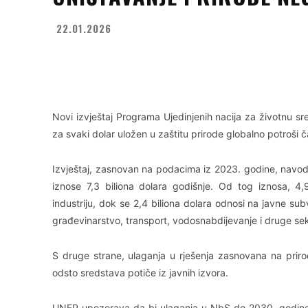
22.01.2026
Facebook
X
WhatsApp
Novi izvještaj Programa Ujedinjenih nacija za životnu s
za svaki dolar uložen u zaštitu prirode globalno potroši 
Izvještaj, zasnovan na podacima iz 2023. godine, navodi
iznose 7,3 biliona dolara godišnje. Od tog iznosa, 4,9
industriju, dok se 2,4 biliona dolara odnosi na javne su
građevinarstvo, transport, vodosnabdijevanje i druge sek
S druge strane, ulaganja u rješenja zasnovana na priro
odsto sredstava potiče iz javnih izvora.
UNEP upozorava da bi ulaganja u NbS do 2030. godine t