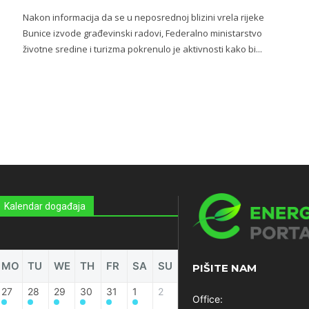
i
Nakon informacija da se u neposrednoj blizini vrela rijeke
Bunice izvode građevinski radovi, Federalno ministarstvo
životne sredine i turizma pokrenulo je aktivnosti kako bi...
Kalendar događaja
MO
TU
WE
TH
FR
SA
SU
PIŠITE NAM
27
28
29
30
31
1
2
Office: