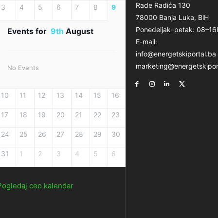
Rade Radića 130
3
4
5
6
7
8
9
78000 Banja Luka, BiH
Ponedeljak–petak: 08–16
Events for
9th
August
E-mail:
info@energetskiportal.ba
marketing@energetskipor
No Events
10
11
12
13
14
15
16
17
18
19
20
21
22
23
24
25
26
27
28
29
30
31
1
2
3
4
5
6
Pogledaj ceo kalendar