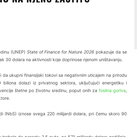
Linkedin
Viber
redinu (UNEP)
State of Finance for Nature 2026
pokazuje da se
čak 30 dolara na aktivnosti koje doprinose njenom uništavanju.
 da ukupni finansijski tokovi sa negativnim uticajem na prirodu
 biliona dolazi iz privatnog sektora, uključujući energetiku i
bvencije štetne po životnu sredinu, poput onih za
fosilna goriva
,
tore.
di (NbS) iznose svega 220 milijardi dolara, pri čemu skoro 90
rebalo da porastu 2,5 puta, na 571 milijardu dolara godišnje,