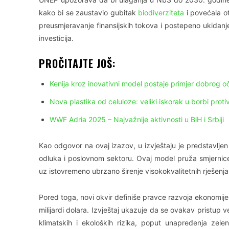
kako bi se zaustavio gubitak
biodiverziteta
i povećala ot
preusmjeravanje finansijskih tokova i postepeno ukidanje
investicija.
PROČITAJTE JOŠ:
Kenija kroz inovativni model postaje primjer dobrog o
Nova plastika od celuloze: veliki iskorak u borbi proti
WWF Adria 2025 – Najvažnije aktivnosti u BiH i Srbiji
Kao odgovor na ovaj izazov, u izvještaju je predstavljen
odluka i poslovnom sektoru. Ovaj model pruža smjernice
uz istovremeno ubrzano širenje visokokvalitetnih rješenj
Pored toga, novi okvir definiše pravce razvoja ekonomije u
milijardi dolara. Izvještaj ukazuje da se ovakav pristup 
klimatskih i ekoloških rizika, poput unapređenja zele