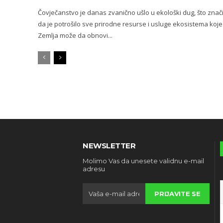
Čovječanstvo je danas zvanično ušlo u ekološki dug, što znač
da je potrošilo sve prirodne resurse i usluge ekosistema koje
Zemlja može da obnovi...
NEWSLETTER
Molimo Vas da unesete validnu e-mail
adresu
PRIJAVITE SE