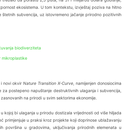
pornost ekosistema. U tom kontekstu, izvještaj poziva na hitno
 štetnih subvencija, uz istovremeno jačanje prirodno pozitivnih
čuvanja biodiverziteta
v mikroplastike
 i novi okvir
Nature Transition X-Curve
, namijenjen donosiocima
 za postepeno napuštanje destruktivnih ulaganja i subvencija,
a zasnovanih na prirodi u svim sektorima ekonomije.
 kojoj bi ulaganja u prirodu dostizala vrijednosti od više hiljada
već primjenjuje u praksi kroz projekte koji doprinose ublažavanju
nih površina u gradovima, uključivanja prirodnih elemenata u