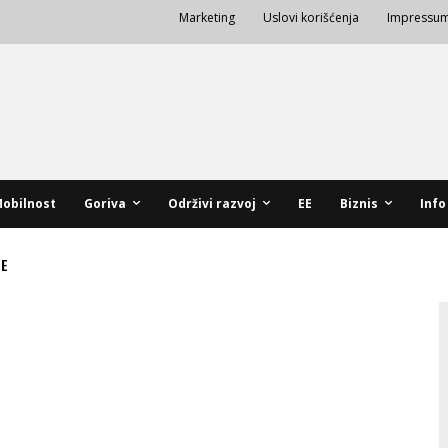
Marketing
Uslovi korišćenja
Impressu
obilnost
Goriva
Održivi razvoj
EE
Biznis
Info
NE