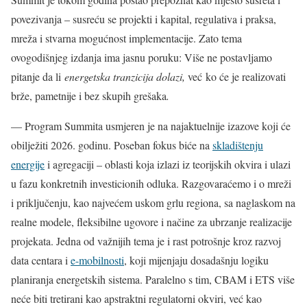
povezivanja – susreću se projekti i kapital, regulativa i praksa,
mreža i stvarna mogućnost implementacije. Zato tema
ovogodišnjeg izdanja ima jasnu poruku: Više ne postavljamo
pitanje da li
energetska tranzicija dolazi,
već
ko će je realizovati
brže, pametnije i bez skupih grešaka
.
— Program Summita usmjeren je na najaktuelnije izazove koji će
obilježiti 2026. godinu. Poseban fokus biće na
skladištenju
energije
i agregaciji – oblasti koja izlazi iz teorijskih okvira i ulazi
u fazu konkretnih investicionih odluka. Razgovaraćemo i o mreži
i priključenju, kao najvećem uskom grlu regiona, sa naglaskom na
realne modele, fleksibilne ugovore i načine za ubrzanje realizacije
projekata. Jedna od važnijih tema je i rast potrošnje kroz razvoj
data centara i
e-mobilnosti
, koji mijenjaju dosadašnju logiku
planiranja energetskih sistema. Paralelno s tim, CBAM i ETS više
neće biti tretirani kao apstraktni regulatorni okviri, već kao