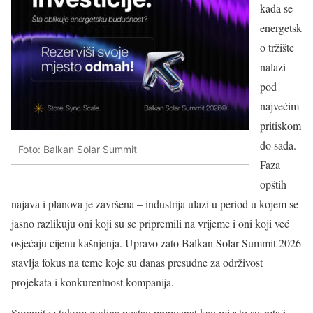
kada se
energetsk
o tržište
nalazi
pod
najvećim
pritiskom
do sada.
Foto: Balkan Solar Summit
Faza
opštih
najava i planova je završena – industrija ulazi u period u kojem se
jasno razlikuju oni koji su se pripremili na vrijeme i oni koji već
osjećaju cijenu kašnjenja. Upravo zato Balkan Solar Summit 2026
stavlja fokus na teme koje su danas presudne za održivost
projekata i konkurentnost kompanija.
Summit je tokom godina postao prepoznat kao mjesto susreta i