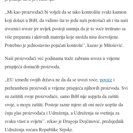
,,Mi kao proizvođači bi voljeli da se tako kontrolišu svaki kamion
koji dolazi u BiH, da vidimo šta to jedu naši potrošači ali i šta naši
uvoznici uvoze jer uvijek postoji sumnja da je to voće tretirano sa
više preparata i aktivnih materija koje možda nisu dozvoljene.
Potrebno je jednostavno pojačati kontrolu’’, kazao je Milošević.
Naši proizvođači već godinama traže zabranu uvoza u vrijeme
prispijeća domaćih proizvoda.
,,EU između svojih država ne da da se uvozi voće,
povrće
i
prehrambeni proizvodi u vrijeme prispjeća njihovih proizvoda. Svi
su zaštitili svoje proizvođače, samo BiH nije uspjela da zaštiti
svoje, a mogu zaštiti. Postoje razne mjere ali oni neće uopšte da
čuju glas proizvođača i Udruženja, a Udruženja su svetinja za
svaku vlast u svijetu’’, rekao je Dragoja Dojčinović, predsjednik
Udruženja voćara Republike Srpske.