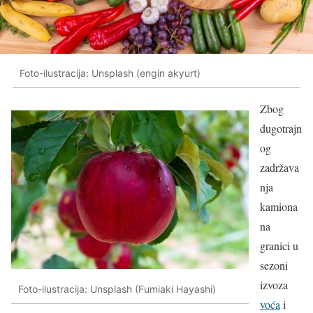
Foto-ilustracija: Unsplash (engin akyurt)
Zbog
dugotrajn
og
zadržava
nja
kamiona
na
granici u
sezoni
izvoza
Foto-ilustracija: Unsplash (Fumiaki Hayashi)
voća
i