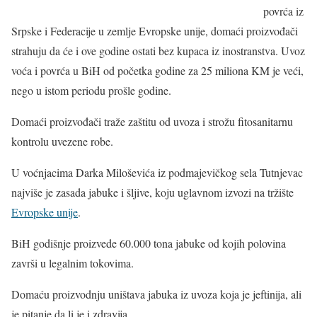
povrća iz
Srpske i Federacije u zemlje Evropske unije, domaći proizvođači
strahuju da će i ove godine ostati bez kupaca iz inostranstva. Uvoz
voća i povrća u BiH od početka godine za 25 miliona KM je veći,
nego u istom periodu prošle godine.
Domaći proizvođači traže zaštitu od uvoza i strožu fitosanitarnu
kontrolu uvezene robe.
U voćnjacima Darka Miloševića iz podmajevičkog sela Tutnjevac
najviše je zasada jabuke i šljive, koju uglavnom izvozi na tržište
Evropske unije
.
BiH godišnje proizvede 60.000 tona jabuke od kojih polovina
završi u legalnim tokovima.
Domaću proizvodnju uništava jabuka iz uvoza koja je jeftinija, ali
je pitanje da li je i zdravija.