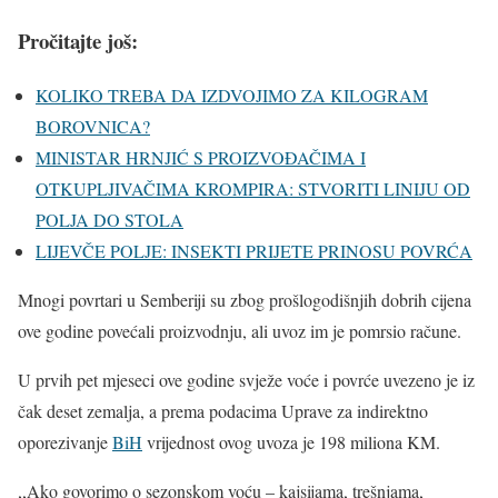
Pročitajte još:
KOLIKO TREBA DA IZDVOJIMO ZA KILOGRAM
BOROVNICA?
MINISTAR HRNJIĆ S PROIZVOĐAČIMA I
OTKUPLJIVAČIMA KROMPIRA: STVORITI LINIJU OD
POLJA DO STOLA
LIJEVČE POLJE: INSEKTI PRIJETE PRINOSU POVRĆA
Mnogi povrtari u Semberiji su zbog prošlogodišnjih dobrih cijena
ove godine povećali proizvodnju, ali uvoz im je pomrsio račune.
U prvih pet mjeseci ove godine svježe voće i povrće uvezeno je iz
čak deset zemalja, a prema podacima Uprave za indirektno
oporezivanje
BiH
vrijednost ovog uvoza je 198 miliona KM.
,,Ako govorimo o sezonskom voću – kajsijama, trešnjama,