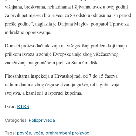
višnjama, breskvama, nektarinama i šljivama, uvoz u ovoj godini
za prvih pet mjeseci bio je veći za 83 odsto u odnosu na isti period
prošle godine”, naglasila je Darjana Maglov, portparol Uprave za
indirektno oporezivanje.
Domaći proizvođači ukazuju na višegodišnji problem koji imaju
prilikom izvoza u zemlje Evropske unije zbog višečasovnog
zadržavanja na graničnom prelazu Stara Gradiška.
Fitosanitarna inspekcija u Hrvatskoj radi od 7 do 15 časova
radnim danima zbog čega se stvaraju gužve, roba gubi svoja
svojstva, a kasni se i u isporuci kupcima.
Izvor:
RTRS
Categories:
Poljoprivreda
Tags:
povrće
,
voće
,
prehrambeni proizvodi