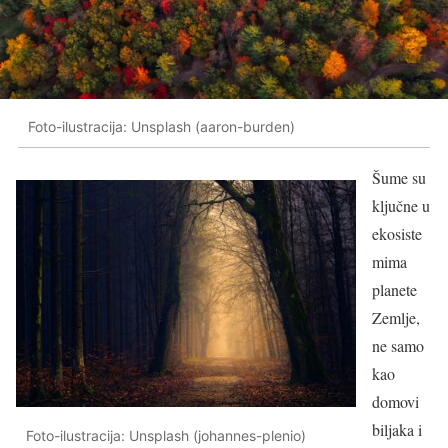
Foto-ilustracija: Unsplash (aaron-burden)
Šume su
ključne u
ekosiste
mima
planete
Zemlje,
ne samo
kao
domovi
biljaka i
Foto-ilustracija: Unsplash (johannes-plenio)