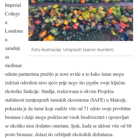
Imperial
College
u
Londonu
u
saradnji
Foto-ilustracija: Unsplash (aaron-burden)
sa
međunar
odnim partnerima pružilo je nove uvide u to kako šume mogu
izdržati određeni nivo sječe prije nego što izgube svoje ključne
ekološke funkcije. Studija, realizovana u okviru Projekta
stabilnosti izmijenjenih šumskih ekosistema (SAFE) u Maleziji,
pokazala je da šume koje zadrže više od 71 odsto svoje prvobitne
biomase i dalje mogu podržavati visok biodiverzitet i oporavljati
se ukoliko nisu dodatno ometane. Ipak, kada se ukloni više od 68
posto biomase, dolazi do ozbiljnih ekoloških disbalansa.