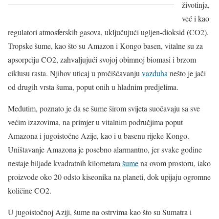
životinja,
već i kao
regulatori atmosferskih gasova, uključujući ugljen-dioksid (CO2).
Tropske šume, kao što su Amazon i Kongo basen, vitalne su za
apsorpciju CO2, zahvaljujući svojoj obimnoj biomasi i brzom
ciklusu rasta. Njihov uticaj u pročišćavanju
vazduha
nešto je jači
od drugih vrsta šuma, poput onih u hladnim predjelima.
Međutim, poznato je da se šume širom svijeta suočavaju sa sve
većim izazovima, na primjer u vitalnim područjima poput
Amazona i jugoistočne Azije, kao i u basenu rijeke Kongo.
Uništavanje Amazona je posebno alarmantno, jer svake godine
nestaje hiljade kvadratnih kilometara
šume
na ovom prostoru, iako
proizvode oko 20 odsto kiseonika na planeti, dok upijaju ogromne
količine CO2.
U jugoistočnoj Aziji, šume na ostrvima kao što su Sumatra i