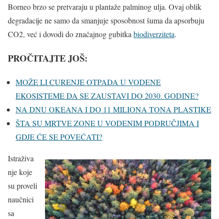
Borneo brzo se pretvaraju u plantaže palminog ulja. Ovaj oblik
degradacije ne samo da smanjuje sposobnost šuma da apsorbuju
CO2, već i dovodi do značajnog gubitka
biodiverziteta
.
PROČITAJTE JOŠ:
MOŽE LI CURENJE OTPADA U VODENE
EKOSISTEME DA SE ZAUSTAVI DO 2030. GODINE?
NA DNU OKEANA I DO 11 MILIONA TONA PLASTIKE
ŠTA SU MRTVE ZONE U VODENIM PODRUČJIMA I
GDJE ĆE SE POVEĆATI?
Istraživa
nje koje
su proveli
naučnici
sa