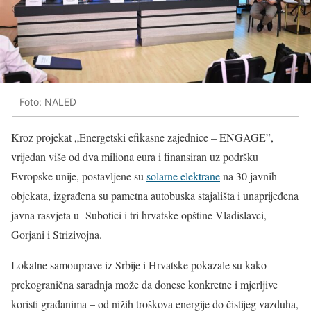
Foto: NALED
Kroz projekat „Energetski efikasne zajednice – ENGAGE”,
vrijedan više od dva miliona eura i finansiran uz podršku
Evropske unije, postavljene su
solarne elektrane
na 30 javnih
objekata, izgrađena su pametna autobuska stajališta i unaprijeđena
javna rasvjeta u Subotici i tri hrvatske opštine Vladislavci,
Gorjani i Strizivojna.
Lokal­ne samouprave iz Srbije i Hrvatske pokazale su kako
prekogranična saradnja može da donese konkretne i mjerljive
koristi građanima – od nižih troškova energije do čistijeg vazduha,