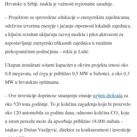
Hrvatske u Srbiji, istakla je važnosti regionalne saradnje.
– Projektom su sprovedene edukacije o energetskim zajednicama,
održivim izvorima energije i jačanju otpornosti lokalnih zajednica,
a ključni rezultati uključuju razvoj modela i pilot-aktivnosti za
uspostavljanje energetski efikasnih zajednica u ruralnim
prekograničnim područjima – rekla je Lulić.
Ukupan instalirani solarni kapacitet u okviru projekta iznosi oko
0,8 megavata, od čega je približno 0,5 MW u Subotici, a oko 0,3
MW u hrvatskim opštinama.
– Ove investicije doprinose smanjenju emisije
ugljen-dioksida
za
oko 520 tona godišnje. To je količina zagađenja koju bi proizvelo
oko 120 automobila za godinu dana, odnosno količina CO₂ koju
u istom periodu može da apsorbuje približno 18.000 stabala –
istakao je Dušan Vasiljević, direktor za konkurentnost i investicije