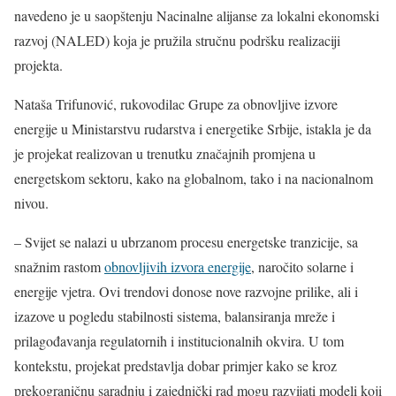
navedeno je u saopštenju Nacinalne alijanse za lokalni ekonomski
razvoj (NALED) koja je pružila stručnu podršku realizaciji
projekta.
Nataša Trifunović, rukovodilac Grupe za obnovljive izvore
energije u Ministarstvu rudarstva i energetike Srbije, istakla je da
je projekat realizovan u trenutku značajnih promjena u
energetskom sektoru, kako na globalnom, tako i na nacionalnom
nivou.
– Svijet se nalazi u ubrzanom procesu energetske tranzicije, sa
snažnim rastom
obnovljivih izvora energije
, naročito solarne i
energije vjetra. Ovi trendovi donose nove razvojne prilike, ali i
izazove u pogledu stabilnosti sistema, balansiranja mreže i
prilagođavanja regulatornih i institucionalnih okvira. U tom
kontekstu, projekat predstavlja dobar primjer kako se kroz
prekograničnu saradnju i zajednički rad mogu razvijati modeli koji