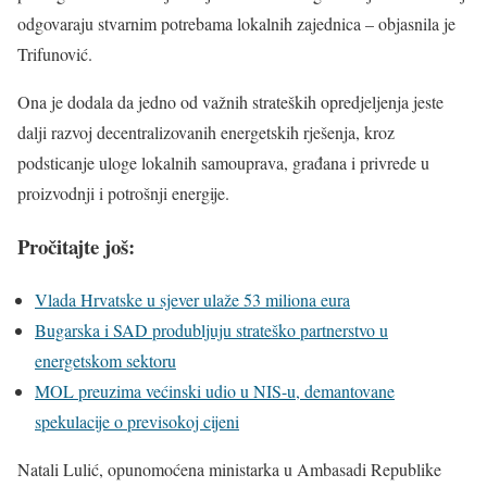
odgovaraju stvarnim potrebama lokalnih zajednica – objasnila je
Trifunović.
Ona je dodala da jedno od važnih strateških opredjeljenja jeste
dalji razvoj decentralizovanih energetskih rješenja, kroz
podsticanje uloge lokalnih samouprava, građana i privrede u
proizvodnji i potrošnji energije.
Pročitajte još:
Vlada Hrvatske u sjever ulaže 53 miliona eura
Bugarska i SAD produbljuju strateško partnerstvo u
energetskom sektoru
MOL preuzima većinski udio u NIS-u, demantovane
spekulacije o previsokoj cijeni
Natali Lulić, opunomoćena ministarka u Ambasadi Republike