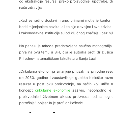
od ekstrakcije resursa, preko proizvodnje, upotrebe, 
naše zdravlje:
„Kad se radi o dostavi hrane, primarni motiv je konf
boriti mijenjanjem navika, ali to nije dovoljno i sva krivic
i zakonodavne institucije su od ključnog značaja i bez nji
Na panelu je takođe predstavljena naučna monografija “C
prva na ovu temu u BiH, čija je autorka prof. dr Dušica
Prirodno-matematičkom fakultetu u Banja Luci.
„Cirkularna ekonomija smanjuje pritisak na prirodne resur
do 2050. godine i zaustavljanje gubitka biološke razno
resursa u postupku proizvodnje, na način koji utiče 
koncept
cirkularne ekonomije
zaživio, neophodno je 
proizvodnje i životnom ciklusu proizvoda, od samog diz
potrošnje“, objasnila je prof. dr Pešević.