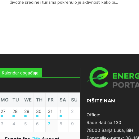
životne sredine i turizma pokrenulo je aktivnosti kako bi...
Kalendar događaja
MO
TU
WE
TH
FR
SA
SU
PIŠITE NAM
27
28
29
30
31
1
2
Office:
Rade Radića 130
3
4
5
6
7
8
9
78000 Banja Luka, BiH
Ponedeljak–petak: 08–16