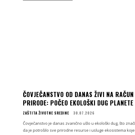
ČOVJEČANSTVO OD DANAS ŽIVI NA RAČUN
PRIRODE: POČEO EKOLOŠKI DUG PLANETE
ZAŠTITA ŽIVOTNE SREDINE
30.07.2026
Čovječanstvo je danas zvanično ušlo u ekološki dug, što znač
da je potrošilo sve prirodne resurse i usluge ekosistema koje