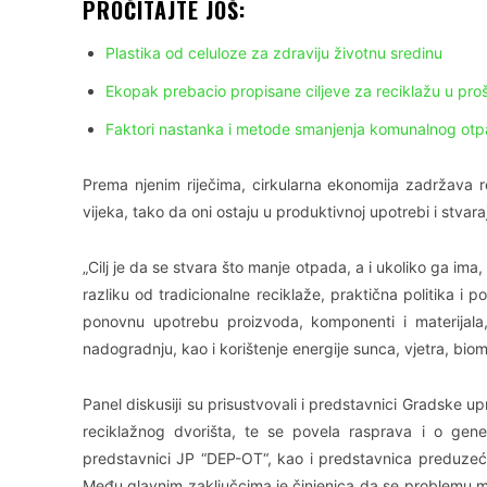
PROČITAJTE JOŠ:
Plastika od celuloze za zdraviju životnu sredinu
Ekopak prebacio propisane ciljeve za reciklažu u proš
Faktori nastanka i metode smanjenja komunalnog ot
Prema njenim riječima, cirkularna ekonomija zadržava 
vijeka, tako da oni ostaju u produktivnoj upotrebi i stvaraj
„Cilj je da se stvara što manje otpada, a i ukoliko ga ima, 
razliku od tradicionalne reciklaže, praktična politika i 
ponovnu upotrebu proizvoda, komponenti i materijala,
nadogradnju, kao i korištenje energije sunca, vjetra, bio
Panel diskusiji su prisustvovali i predstavnici Gradske 
reciklažnog dvorišta, te se povela rasprava i o gener
predstavnici JP “DEP-OT“, kao i predstavnica preduze
Među glavnim zaključcima je činjenica da se problemu mor