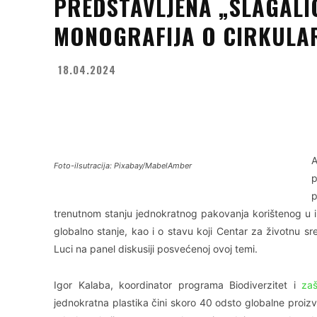
PREDSTAVLJENA „SLAGALI
MONOGRAFIJA O CIRKULA
18.04.2024
Facebook
X
WhatsApp
A
Foto-ilsutracija: Pixabay/MabelAmber
p
p
trenutnom stanju jednokratnog pakovanja korištenog u in
globalno stanje, kao i o stavu koji Centar za životnu 
Luci na panel diskusiji posvećenoj ovoj temi.
Igor Kalaba, koordinator programa Biodiverzitet i
zaš
jednokratna plastika čini skoro 40 odsto globalne proiz