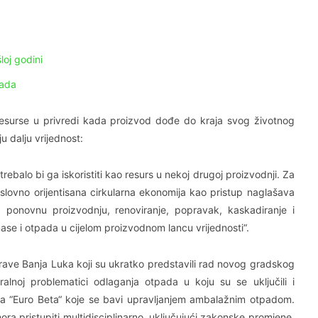
loj godini
pada
resurse u privredi kada proizvod dođe do kraja svog životnog
u dalju vrijednost:
trebalo bi ga iskoristiti kao resurs u nekoj drugoj proizvodnji. Za
poslovno orijentisana cirkularna ekonomija kao pristup naglašava
 ponovnu proizvodnju, renoviranje, popravak, kaskadiranje i
mase i otpada u cijelom proizvodnom lancu vrijednosti“.
uprave Banja Luka koji su ukratko predstavili rad novog gradskog
alnoj problematici odlaganja otpada u koju su se uključili i
ća “Euro Beta“ koje se bavi upravljanjem ambalažnim otpadom.
a pristupiti multidisciplinarno, uključujući zakonske promjene,