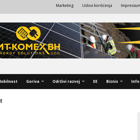
Marketing
Uslovi korišćenja
Impressu
obilnost
Goriva
Održivi razvoj
EE
Biznis
Info
NE