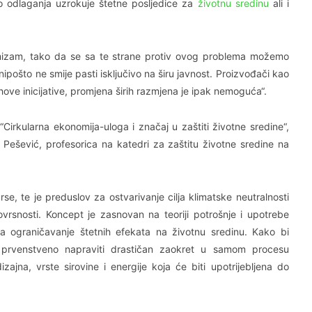
do odlaganja uzrokuje štetne posljedice za
životnu sredinu
ali i
ormizam, tako da se sa te strane protiv ovog problema možemo
a nipošto ne smije pasti isključivo na širu javnost. Proizvođači kao
hove inicijative, promjena širih razmjena je ipak nemoguća“.
irkularna ekonomija-uloga i značaj u zaštiti životne sredine“,
 Pešević, profesorica na katedri za zaštitu životne sredine na
se, te je preduslov za ostvarivanje cilja klimatske neutralnosti
vrsnosti. Koncept je zasnovan na teoriji potrošnje i upotrebe
na ograničavanje štetnih efekata na životnu sredinu. Kako bi
prvenstveno napraviti drastičan zaokret u samom procesu
ajna, vrste sirovine i energije koja će biti upotrijebljena do