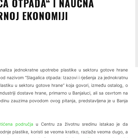
CA OTPADA“ I NAUČNA
RNOJ EKONOMIJI
Linkedin
Viber
naliza jednokratne upotrebe plastike u sektoru gotove hrane
od nazivom “Slagalica otpada: Izazovi i rješenja za jednokratnu
lastiku u sektoru gotove hrane“ koja govori, između ostalog, o
dustriji dostave hrane, primarno u Banjaluci, ali sa osvrtom na
sredinu zauzima povodom ovog pitanja, predstavljena je u Banja
tićena područja
u Centru za životnu sredinu istakao je da
vodnje plastike, koristi se veoma kratko, razlaže veoma dugo, a