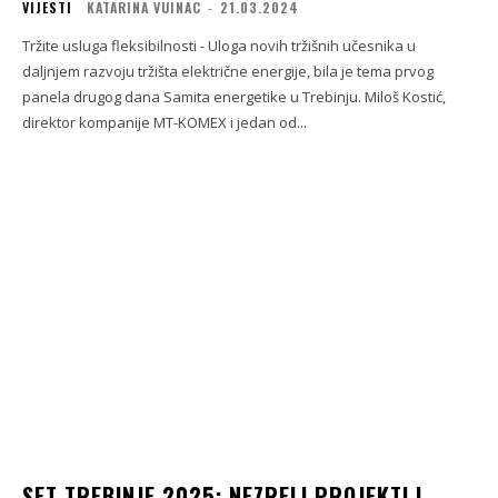
VIJESTI
KATARINA VUINAC
-
21.03.2024
Tržite usluga fleksibilnosti - Uloga novih tržišnih učesnika u
daljnjem razvoju tržišta električne energije, bila je tema prvog
panela drugog dana Samita energetike u Trebinju. Miloš Kostić,
direktor kompanije MT-KOMEX i jedan od...
SET TREBINJE 2025: NEZRELI PROJEKTI I