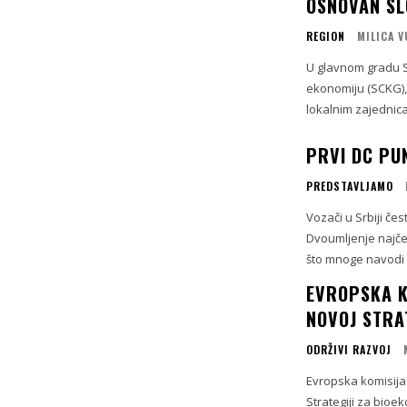
OSNOVAN SL
REGION
MILICA 
U glavnom gradu S
ekonomiju (SCKG),
lokalnim zajednica
PRVI DC PU
PREDSTAVLJAMO
Vozači u Srbiji čes
Dvoumljenje najčeš
što mnoge navodi n
EVROPSKA K
NOVOJ STRAT
ODRŽIVI RAZVOJ
Evropska komisija
Strategiji za bioe