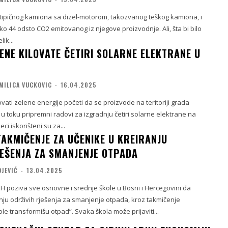
o tipičnog kamiona sa dizel-motorom, takozvanog teškog kamiona, i
o 44 odsto CO2 emitovanog iz njegove proizvodnje. Ali, šta bi bilo
ik...
LENE KILOVATE ČETIRI SOLARNE ELEKTRANE U
MILICA VUCKOVIC
-
16.04.2025
ovati zelene energije početi da se proizvode na teritoriji grada
 u toku pripremni radovi za izgradnju četiri solarne elektrane na
eci iskorišteni su za...
AKMIČENJE ZA UČENIKE U KREIRANJU
JEŠENJA ZA SMANJENJE OTPADA
OJEVIĆ
-
13.04.2025
H poziva sve osnovne i srednje škole u Bosni i Hercegovini da
nju održivih rješenja za smanjenje otpada, kroz takmičenje
le transformišu otpad”. Svaka škola može prijaviti...