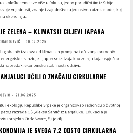
ekološke teme sve više u fokusu, jedan porodični tim iz Srbije
 svoje vrijednosti, znanje i zajedništvo u jedinstven biznis model, koji
rnu ekonomiju...
E ZELENA – KLIMATSKI CILJEVI JAPANA
DRAGOJEVIĆ
-
09.07.2025
ijih globalnih izazova od klimatskih promjena i očuvanja prirodnih
 energetske tranzicije – Japan se izdvaja kao zemlja koja uspješno
ki napredak, ekonomsku stabilnost i održivi...
BANJALUCI UČILI O ZNAČAJU CIRKULARNE
OJEVIĆ
-
21.06.2025
štitu i ekologiju Republike Srpske je organizovao radionicu o životnoj
 petog razreda OŠ „Aleksa Šantić” iz Banjaluke. Edukacija je
ru projekta CircleAware, čiji je cilj...
KONOMIJA JE SVEGA 7,2 ODSTO CIRKULARNA