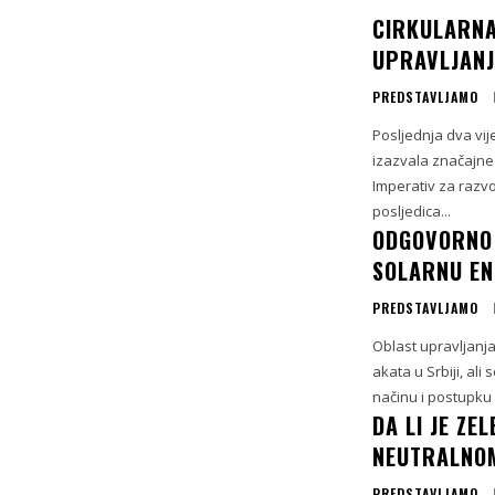
CIRKULARNA
UPRAVLJAN
PREDSTAVLJAMO
Posljednja dva vije
izazvala značajne
Imperativ za razvo
posljedica...
ODGOVORNO 
SOLARNU EN
PREDSTAVLJAMO
Oblast upravljan
akata u Srbiji, al
načinu i postupku
DA LI JE ZE
NEUTRALNO
PREDSTAVLJAMO