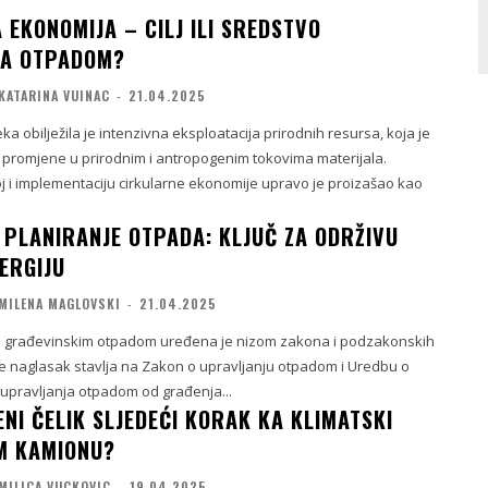
 EKONOMIJA – CILJ ILI SREDSTVO
JA OTPADOM?
KATARINA VUINAC
-
21.04.2025
ka obilježila je intenzivna eksploatacija prirodnih resursa, koja je
 promjene u prirodnim i antropogenim tokovima materijala.
j i implementaciju cirkularne ekonomije upravo je proizašao kao
PLANIRANJE OTPADA: KLJUČ ZA ODRŽIVU
ERGIJU
MILENA MAGLOVSKI
-
21.04.2025
ja građevinskim otpadom uređena je nizom zakona i podzakonskih
i se naglasak stavlja na Zakon o upravljanju otpadom i Uredbu o
 upravljanja otpadom od građenja...
LENI ČELIK SLJEDEĆI KORAK KA KLIMATSKI
M KAMIONU?
MILICA VUCKOVIC
-
19.04.2025