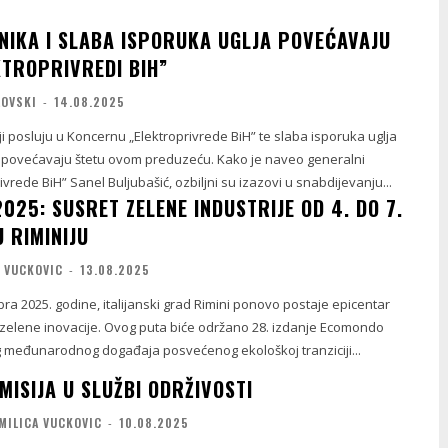
NIKA I SLABA ISPORUKA UGLJA POVEĆAVAJU
KTROPRIVREDI BIH”
LOVSKI
-
14.08.2025
i posluju u Koncernu „Elektroprivrede BiH” te slaba isporuka uglja
povećavaju štetu ovom preduzeću. Kako je naveo generalni
ivrede BiH” Sanel Buljubašić, ozbiljni su izazovi u snabdijevanju...
25: SUSRET ZELENE INDUSTRIJE OD 4. DO 7.
 RIMINIJU
A VUCKOVIC
-
13.08.2025
ra 2025. godine, italijanski grad Rimini ponovo postaje epicentar
i zelene inovacije. Ovog puta biće održano 28. izdanje Ecomondo
g međunarodnog događaja posvećenog ekološkoj tranziciji...
MISIJA U SLUŽBI ODRŽIVOSTI
MILICA VUCKOVIC
-
10.08.2025