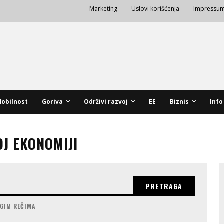
Marketing
Uslovi korišćenja
Impressu
obilnost
Goriva
Održivi razvoj
EE
Biznis
Info
J EKONOMIJI
PRETRAGA
UGIM REČIMA