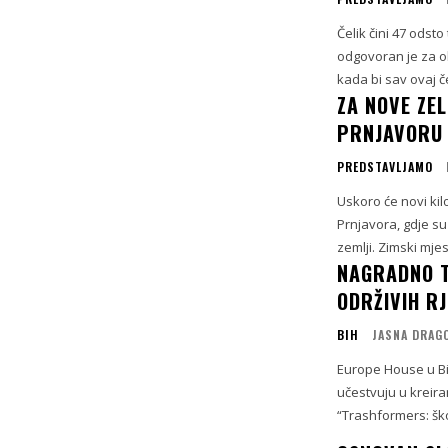
Čelik čini 47 odst
odgovoran je za ok
kada bi sav ovaj čel
ZA NOVE ZE
PRNJAVORU
PREDSTAVLJAMO
Uskoro će novi kil
Prnjavora, gdje su
zemlji. Zimski mjes
NAGRADNO T
ODRŽIVIH R
BIH
JASNA DRAG
Europe House u Bi
učestvuju u kreira
“Trashformers: ško