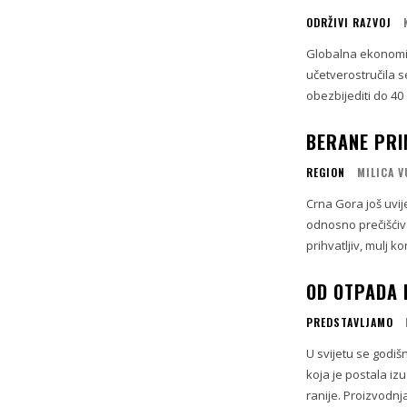
ODRŽIVI RAZVOJ
Globalna ekonomij
učetverostručila s
obezbijediti do 40
BERANE PRI
REGION
MILICA 
Crna Gora još uvij
odnosno prečišćiv
prihvatljiv, mulj ko
OD OTPADA 
PREDSTAVLJAMO
U svijetu se godišn
koja je postala iz
ranije. Proizvodnj