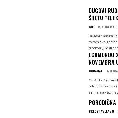
DUGOVI RUD
ŠTETU “ELE
BIH
MILENA MAG
Dugovi rudnika koj
tokom ove godine 
direktor „Elektropr
ECOMONDO 20
NOVEMBRA U
DOGAĐAJI
MILIC
Od 4. do 7. novemb
održivog razvoja 
sajma, najvažnije
PORODIČNA 
PREDSTAVLJAMO