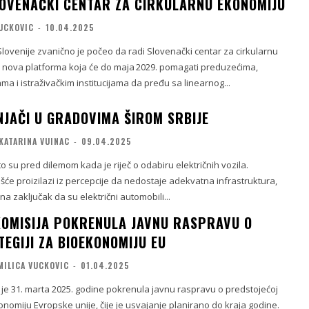
OVENAČKI CENTAR ZA CIRKULARNU EKONOMIJU
VUCKOVIC
-
10.04.2025
lovenije zvanično je počeo da radi Slovenački centar za cirkularnu
 nova platforma koja će do maja 2029. pomagati preduzećima,
ma i istraživačkim institucijama da pređu sa linearnog...
NJAČI U GRADOVIMA ŠIROM SRBIJE
KATARINA VUINAC
-
09.04.2025
to su pred dilemom kada je riječ o odabiru električnih vozila.
će proizilazi iz percepcije da nedostaje adekvatna infrastruktura,
a zaključak da su električni automobili...
OMISIJA POKRENULA JAVNU RASPRAVU O
EGIJI ZA BIOEKONOMIJU EU
MILICA VUCKOVIC
-
01.04.2025
 je 31. marta 2025. godine pokrenula javnu raspravu o predstojećoj
konomiju Evropske unije, čije je usvajanje planirano do kraja godine.