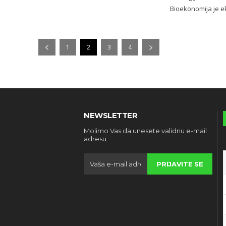
Bioekonomija je e
1
2
3
4
NEWSLETTER
Molimo Vas da unesete validnu e-mail
adresu
PRIJAVITE SE