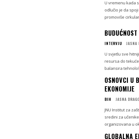
U vremenu kada su 
odlučio je da spoji
promoviše cirkula
BUDUĆNOST J
INTERVJU
JASNA 
U svjetlu sve hitn
resursa do tekuće
balansira tehnološ
OSNOVCI U 
EKONOMIJE
BIH
JASNA DRAG
JNU Institut za za
sredini za učenike
organizovana u okvi
GLOBALNA E