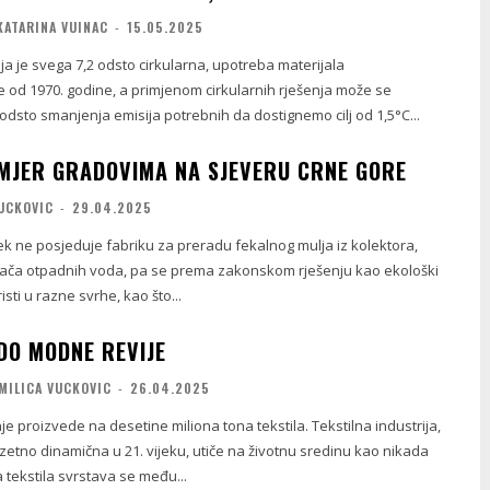
KATARINA VUINAC
-
15.05.2025
a je svega 7,2 odsto cirkularna, upotreba materijala
e od 1970. godine, a primjenom cirkularnih rješenja može se
 odsto smanjenja emisija potrebnih da dostignemo cilj od 1,5°C...
MJER GRADOVIMA NA SJEVERU CRNE GORE
VUCKOVIC
-
29.04.2025
ek ne posjeduje fabriku za preradu fekalnog mulja iz kolektora,
ača otpadnih voda, pa se prema zakonskom rješenju kao ekološki
risti u razne svrhe, kao što...
DO MODNE REVIJE
MILICA VUCKOVIC
-
26.04.2025
je proizvede na desetine miliona tona tekstila. Tekstilna industrija,
uzetno dinamična u 21. vijeku, utiče na životnu sredinu kao nikada
a tekstila svrstava se među...