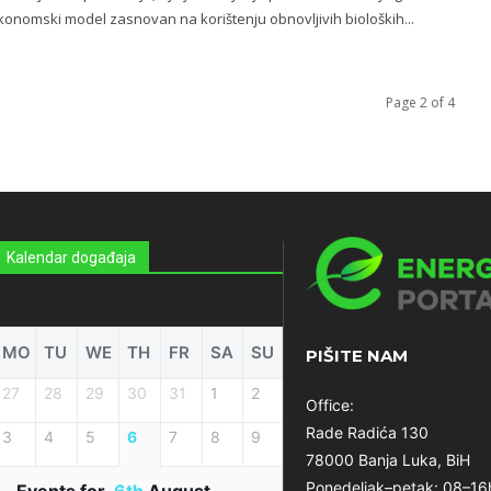
konomski model zasnovan na korištenju obnovljivih bioloških...
Page 2 of 4
Kalendar događaja
MO
TU
WE
TH
FR
SA
SU
PIŠITE NAM
27
28
29
30
31
1
2
Office:
Rade Radića 130
3
4
5
6
7
8
9
78000 Banja Luka, BiH
Ponedeljak–petak: 08–16