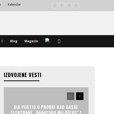
m
Kalendar
Blog
Magazin
IZDVOJENE VESTI
NIS PUSTIO U PROBNI RAD GASNE
ELEKTRANE „BANATSKO MILOŠEVO“ I