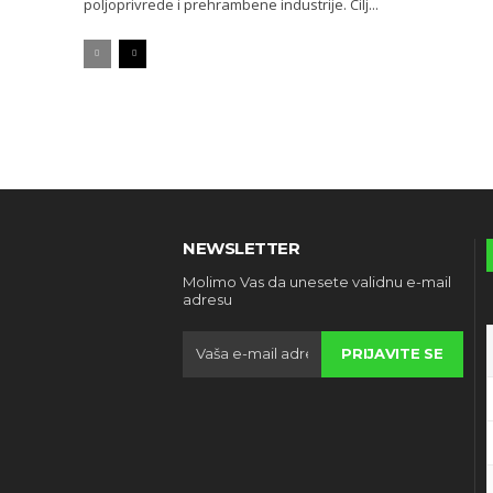
poljoprivrede i prehrambene industrije. Cilj...
NEWSLETTER
Molimo Vas da unesete validnu e-mail
adresu
PRIJAVITE SE