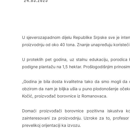
Facebook
X
WhatsApp
U sjeverozapadnom dijelu Republike Srpske sve je inten
proizvodnju od oko 40 tona. Znanje unapređuju koristeći i
U proteklih pet godina, uz stalnu edukaciju, porodica
podigne plantažu na 1,5 hektar. Prošlogodišnjim prinosi
„Godina je bila dosta kvalitetna tako da smo mogli da ost
obzirom da nam je biljka ušla u puno plodonošenje oček
Kočić, proizvođač borovnice iz Romanovaca.
Domaći proizvođači borovnice pozitivna iskustva k
zainteresovani za proizvodnju. Uzroke za to, profesor
prevelikoj orijentaciji ka izvozu.