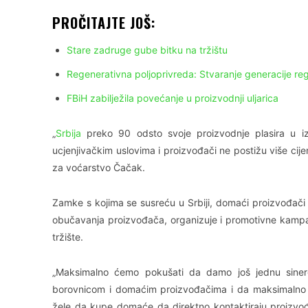
PROČITAJTE JOŠ:
Stare zadruge gube bitku na tržištu
Regenerativna poljoprivreda: Stvaranje generacije re
FBiH zabilježila povećanje u proizvodnji uljarica
„
Srbija
preko 90 odsto svoje proizvodnje plasira u iz
ucjenjivačkim uslovima i proizvođači ne postižu više cij
za voćarstvo Čačak.
Zamke s kojima se susreću u Srbiji, domaći proizvođači 
obučavanja proizvođača, organizuje i promotivne kampa
tržište.
„Maksimalno ćemo pokušati da damo još jednu siner
borovnicom i domaćim proizvođačima i da maksimalno 
žele da kupe domaće da direktno kontaktiraju proizvođ