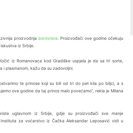
Linkedin
Viber
zivnija proizvodnja
borovnice
. Proizvođači ove godine očekuju
skustva iz Srbije.
 Kočić iz Romanovaca kod Gradiške uspjela je da sa tri sorte,
ma i plasmanom, kažu da su zadovoljni.
varimo te prinose koji su bili od tri do pet kila po biljci, a s
ujemo ove godine da taj prinos malo povećamo”, rekla je Milana
oriste uglavnom iz Srbije, gdje su proizvođači sve manje
 Instituta za voćarstvo iz Čačka Aleksandar Leposavić vidi u