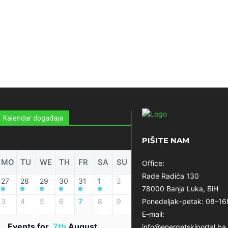
Kalendar događaja
PIŠITE NAM
MO
TU
WE
TH
FR
SA
SU
Office:
Rade Radića 130
27
28
29
30
31
1
2
78000 Banja Luka, BiH
3
4
5
6
7
8
9
Ponedeljak–petak: 08–16
E-mail:
Events for
7th
August
info@energetskiportal.ba