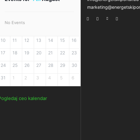
marketing@energetskipor
No Events
10
11
12
13
14
15
16
17
18
19
20
21
22
23
24
25
26
27
28
29
30
31
1
2
3
4
5
6
Pogledaj ceo kalendar