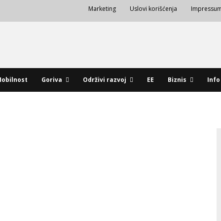
Marketing
Uslovi korišćenja
Impressu
obilnost
Goriva
Održivi razvoj
EE
Biznis
Info