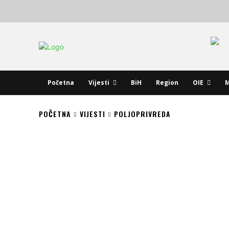
Početna
Vijesti
BiH
Region
OIE
M
POČETNA
VIJESTI
POLJOPRIVREDA