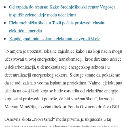
Od otpada do resursa: Kako Srednjoškolski centar Vogošća
inspiriše zelene ideje među učenicima
Elektrotehnička škola u Tuzli počela proizvodi vlastitu
električnu energiju
Konjic gradi mini solarnu elektranu na zgradi škole
„Namjera je upoznati lokalne zajednice kako i na koji način mogu
učestvovati u ovoj energetskoj transformaciji, kroz direktno učešće
u dekarbonizaciji, u demokratizaciji energetskog sektora i u
decentralizaciji energetskog sektora. S druge strane da pokažemo
da se radi zaista o veoma isplatnim projektima. Naime, cjelokupna
ušteda na ovoj školi koja se bude ostvarila od električne energije
koju sami proizvedu i potroše, će biti vraćena školi”, kazao je
Mervan Miraščija, izvršni direktor Fonda Otvoreno društvo BiH.
Osnovna škola „Novi Grad“ među prvima je uključena u taj
projekat, a promijenjena je i krovna konstrukcija što je bio uslov