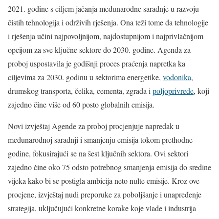
2021. godine s ciljem jačanja međunarodne saradnje u razvoju
čistih tehnologija i održivih rješenja. Ona teži tome da tehnologije
i rješenja učini najpovoljnijom, najdostupnijom i najprivlačnijom
opcijom za sve ključne sektore do 2030. godine. Agenda za
proboj uspostavila je godišnji proces praćenja napretka ka
ciljevima za 2030. godinu u sektorima energetike,
vodonika
,
drumskog transporta, čelika, cementa, zgrada i
poljoprivrede
, koji
zajedno čine više od 60 posto globalnih emisija.
Novi izvještaj Agende za proboj procjenjuje napredak u
međunarodnoj saradnji i smanjenju emisija tokom prethodne
godine, fokusirajući se na šest ključnih sektora. Ovi sektori
zajedno čine oko 75 odsto potrebnog smanjenja emisija do sredine
vijeka kako bi se postigla ambicija neto nulte emisije. Kroz ove
procjene, izvještaj nudi preporuke za poboljšanje i unapređenje
strategija, uključujući konkretne korake koje vlade i industrija