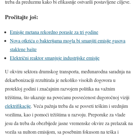
treba da preduzmu kako bi efikasnije ostvarili postavljene ciljeve.
Pročitajte još:
Emisije metana rekordno porasle za tri godine
Nova otkrića o bakterijama mogla bi smanjiti emisije gasova
staklene bašte
Električni reaktor smanjuje industrijske emisije
U okviru sektora drumskog transporta, međunarodna saradnja na
dekarbonizaciji rezultirala je nekoliko visokih dogovora u
protekloj godini i značajnim razvojem politika na važnim
tržištima, što ukazuje na povećanu posvećenost dugoročnoj viziji
elektrifikacije
. Veća pažnja treba da se posveti teškim i srednjim
vozilima, kao i pomoći tržištima u razvoju. Preporuke za vlade
jesu da treba da obezbijede jasne vremenske okvire za prelazak na
vozila sa nultom emisijom, sa posebnim fokusom na teška i