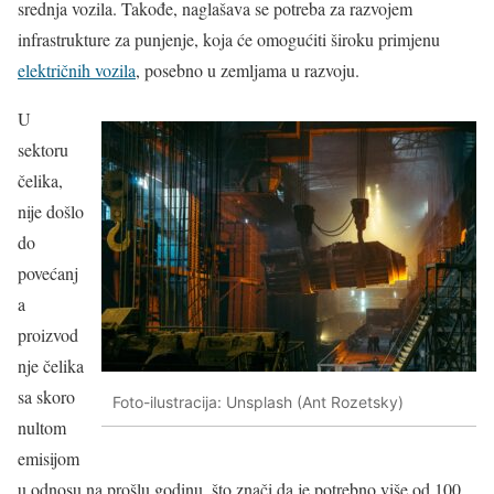
srednja vozila. Takođe, naglašava se potreba za razvojem
infrastrukture za punjenje, koja će omogućiti široku primjenu
električnih vozila
, posebno u zemljama u razvoju.
U
sektoru
čelika,
nije došlo
do
povećanj
a
proizvod
nje čelika
sa skoro
Foto-ilustracija: Unsplash (Ant Rozetsky)
nultom
emisijom
u odnosu na prošlu godinu, što znači da je potrebno više od 100