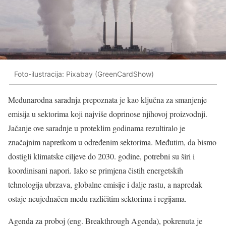
Foto-ilustracija: Pixabay (GreenCardShow)
Međunarodna saradnja prepoznata je kao ključna za smanjenje
emisija u sektorima koji najviše doprinose njihovoj proizvodnji.
Jačanje ove saradnje u proteklim godinama rezultiralo je
značajnim napretkom u određenim sektorima. Međutim, da bismo
dostigli klimatske ciljeve do 2030. godine, potrebni su širi i
koordinisani napori. Iako se primjena čistih energetskih
tehnologija ubrzava, globalne emisije i dalje rastu, a napredak
ostaje neujednačen među različitim sektorima i regijama.
Agenda za proboj (eng. Breakthrough Agenda), pokrenuta je