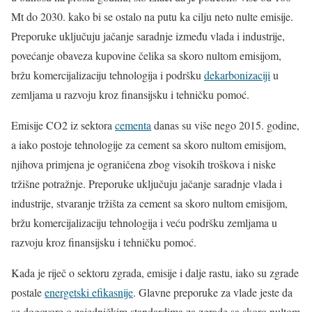
Mt do 2030. kako bi se ostalo na putu ka cilju neto nulte emisije.
Preporuke uključuju jačanje saradnje između vlada i industrije,
povećanje obaveza kupovine čelika sa skoro nultom emisijom,
bržu komercijalizaciju tehnologija i podršku
dekarbonizaciji
u
zemljama u razvoju kroz finansijsku i tehničku pomoć.
Emisije CO2 iz sektora
cementa
danas su više nego 2015. godine,
a iako postoje tehnologije za cement sa skoro nultom emisijom,
njihova primjena je ograničena zbog visokih troškova i niske
tržišne potražnje. Preporuke uključuju jačanje saradnje vlada i
industrije, stvaranje tržišta za cement sa skoro nultom emisijom,
bržu komercijalizaciju tehnologija i veću podršku zemljama u
razvoju kroz finansijsku i tehničku pomoć.
Kada je riječ o sektoru zgrada, emisije i dalje rastu, iako su zgrade
postale
energetski efikasnije
. Glavne preporuke za vlade jeste da
se dogovore o zajedničkim standardima za zgrade sa skoro nultom