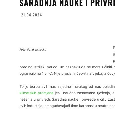
SARADNJA NAUKE I PRIVR
21.04.2024
Facebook
X
WhatsApp
P
Foto: Fond za nauku
j
predindustrijski period, uz naznaku da se mora učinit
ograničilo na 1,5 °C. Nije prošla ni četvrtina vijeka, a č
To je borba svih nas zajedno i svakog od nas pojedin
klimatskih promjena
jesu naučno zasnovana rješenja, a 
rješenja u privredi. Saradnja nauke i privrede u cilju za
svih industrija, omogućavajući time karbonsku neutralno