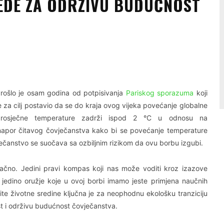
EDE ZA ODRŽIVU BUDUĆNOST
Linkedin
Viber
rošlo je osam godina od potpisivanja
Pariskog sporazuma
koji
e za cilj postavio da se do kraja ovog vijeka povećanje globalne
prosječne temperature zadrži ispod 2 °C u odnosu na
i napor čitavog čovječanstva kako bi se povećanje temperature
ovječanstvo se suočava sa ozbiljnim rizikom da ovu borbu izgubi.
ačno. Jedini pravi kompas koji nas može voditi kroz izazove
jedino oružje koje u ovoj borbi imamo jeste primjena naučnih
štite životne sredine ključna je za neophodnu ekološku tranziciju
st i održivu budućnost čovječanstva.