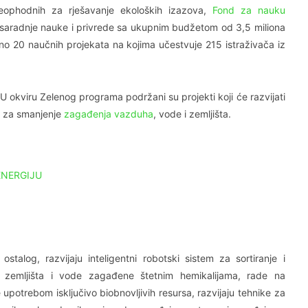
 neophodnih za rješavanje ekoloških izazova,
Fond za nauku
 saradnje nauke i privrede sa ukupnim budžetom od 3,5 miliona
no 20 naučnih projekata na kojima učestvuje 215 istraživača iz
 okviru Zelenog programa podržani su projekti koji će razvijati
je za smanjenje
zagađenja vazduha
, vode i zemljišta.
ENERGIJU
stalog, razvijaju inteligentni robotski sistem za sortiranje i
ju zemljišta i vode zagađene štetnim hemikalijama, rade na
 upotrebom isključivo biobnovljivih resursa, razvijaju tehnike za