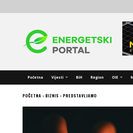
Početna
Vijesti
BiH
Region
OIE
M
POČETNA
BIZNIS
PREDSTAVLJAMO