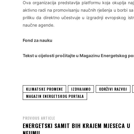
Ova organizacija predstavlja platformu koja okuplja naj
aktivno radi na promovisanju naučnih rješenja u borbi sa
priliku da direktno učestvuje u izgradnji evropskog istr
naučne agende.
Fond za nauku
Tekst u cijelosti pročitajte u Magazinu Energetskog po
KLIMATSKE PROMENE
IZDVAJAMO
ODRŽIVI RAZVOJ
MAGAZIN ENERGETSKOG PORTALA
PREVIOUS ARTICLE
ENERGETSKI SAMIT BIH KRAJEM MJESECA U
NEUMU