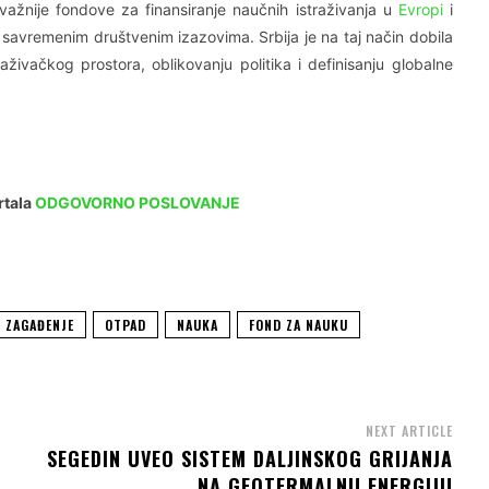
važnije fondove za finansiranje naučnih istraživanja u
Evropi
i
 savremenim društvenim izazovima. Srbija je na taj način dobila
aživačkog prostora, oblikovanju politika i definisanju globalne
rtala
ODGOVORNO POSLOVANJE
ZAGAĐENJE
OTPAD
NAUKA
FOND ZA NAUKU
NEXT ARTICLE
SEGEDIN UVEO SISTEM DALJINSKOG GRIJANJA
NA GEOTERMALNU ENERGIJU