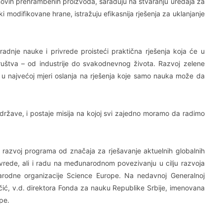
 novih prehrambenih proizvoda, sarađuju na stvaranju uređaja za
ki modifikovane hrane, istražuju efikasnija rješenja za uklanjanje
dnje nauke i privrede proisteći praktična rješenja koja će u
društva – od industrije do svakodnevnog života. Razvoj zelene
u najvećoj mjeri oslanja na rješenja koje samo nauka može da
 države, i postaje misija na kojoj svi zajedno moramo da radimo
 razvoj programa od značaja za rješavanje aktuelnih globalnih
ivrede, ali i radu na međunarodnom povezivanju u cilju razvoja
odne organizacije Science Europe. Na nedavnoj Generalnoj
čić, v.d. direktora Fonda za nauku Republike Srbije, imenovana
pe.