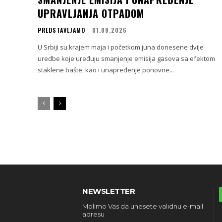
UPRAVLJANJA OTPADOM
PREDSTAVLJAMO
01.08.2026
U Srbiji su krajem maja i početkom juna donesene dvije
uredbe koje uređuju smanjenje emisija gasova sa efektom
staklene bašte, kao i unapređenje ponovne...
NEWSLETTER
Molimo Vas da unesete validnu e-mail
adresu