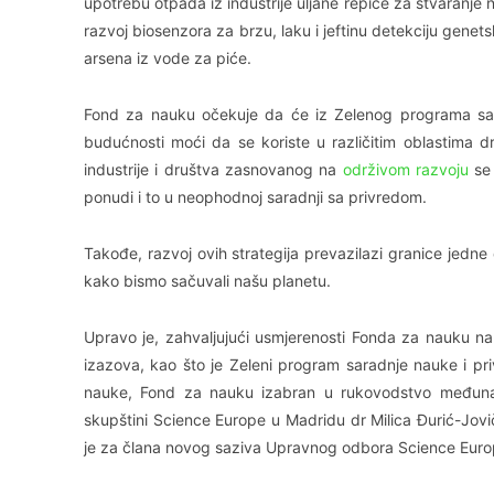
upotrebu otpada iz industrije uljane repice za stvaranje
razvoj biosenzora za brzu, laku i jeftinu detekciju genets
arsena iz vode za piće.
Fond za nauku očekuje da će iz Zelenog programa sara
budućnosti moći da se koriste u različitim oblastima 
industrije i društva zasnovanog na
održivom razvoju
se 
ponudi i to u neophodnoj saradnji sa privredom.
Takođe, razvoj ovih strategija prevazilazi granice jedne
kako bismo sačuvali našu planetu.
Upravo je, zahvaljujući usmjerenosti Fonda za nauku na
izazova, kao što je Zeleni program saradnje nauke i pr
nauke, Fond za nauku izabran u rukovodstvo međunar
skupštini Science Europe u Madridu dr Milica Đurić-Jovi
je za člana novog saziva Upravnog odbora Science Euro