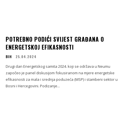
POTREBNO PODIĆI SVIJEST GRAĐANA O
ENERGETSKOJ EFIKASNOSTI
BIH
25.04.2024
Drugi dan Energetskog samita 2024. koji se održava u Neumu
započeo je panel diskusijom fokusiranom na mjere energetske
efikasnosti za mala i srednja poduzeća (MSP) i stambeni sektor u
Bosni i Hercegovini. Podizanje...