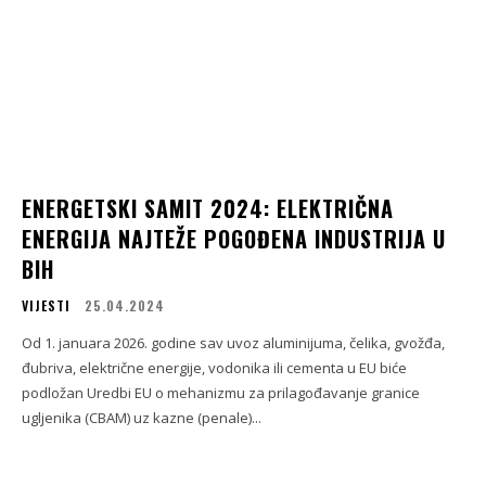
ENERGETSKI SAMIT 2024: ELEKTRIČNA
ENERGIJA NAJTEŽE POGOĐENA INDUSTRIJA U
BIH
VIJESTI
25.04.2024
Od 1. januara 2026. godine sav uvoz aluminijuma, čelika, gvožđa,
đubriva, električne energije, vodonika ili cementa u EU biće
podložan Uredbi EU o mehanizmu za prilagođavanje granice
ugljenika (CBAM) uz kazne (penale)...