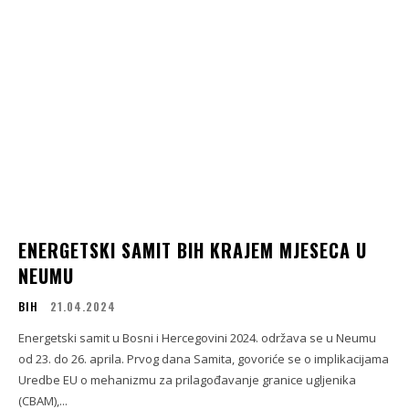
ENERGETSKI SAMIT BIH KRAJEM MJESECA U
NEUMU
BIH
21.04.2024
Energetski samit u Bosni i Hercegovini 2024. održava se u Neumu
od 23. do 26. aprila. Prvog dana Samita, govoriće se o implikacijama
Uredbe EU o mehanizmu za prilagođavanje granice ugljenika
(CBAM),...