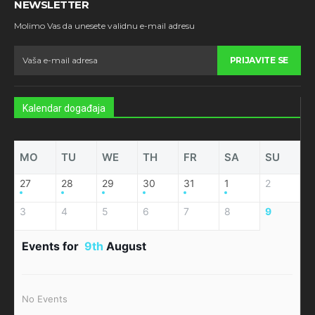
NEWSLETTER
Molimo Vas da unesete validnu e-mail adresu
PRIJAVITE SE
Kalendar događaja
MO
TU
WE
TH
FR
SA
SU
27
28
29
30
31
1
2
3
4
5
6
7
8
9
Events for
9th
August
No Events