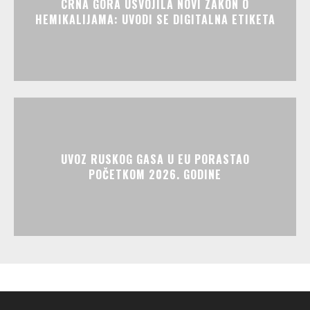
CRNA GORA USVOJILA NOVI ZAKON O
HEMIKALIJAMA: UVODI SE DIGITALNA ETIKETA
UVOZ RUSKOG GASA U EU PORASTAO
POČETKOM 2026. GODINE