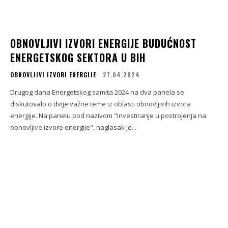
OBNOVLJIVI IZVORI ENERGIJE BUDUĆNOST
ENERGETSKOG SEKTORA U BIH
OBNOVLJIVI IZVORI ENERGIJE
27.04.2024
Drugog dana Energetskog samita 2024 na dva panela se
diskutovalo o dvije važne teme iz oblasti obnovljivih izvora
energije. Na panelu pod nazivom "Investiranje u postrojenja na
obnovljive izvore energije", naglasak je...