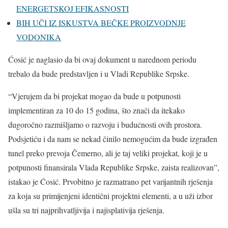
ENERGETSKOJ EFIKASNOSTI
BIH UČI IZ ISKUSTVA BEČKE PROIZVODNJE
VODONIKA
Ćosić je naglasio da bi ovaj dokument u narednom periodu
trebalo da bude predstavljen i u Vladi Republike Srpske.
“Vjerujem da bi projekat mogao da bude u potpunosti
implementiran za 10 do 15 godina, što znači da itekako
dugoročno razmišljamo o razvoju i budućnosti ovih prostora.
Podsjetiću i da nam se nekad činilo nemogućim da bude izgrađen
tunel preko prevoja Čemerno, ali je taj veliki projekat, koji je u
potpunosti finansirala Vlada Republike Srpske, zaista realizovan”,
istakao je Ćosić. Prvobitno je razmatrano pet varijantnih rješenja
za koja su primijenjeni identični projektni elementi, a u uži izbor
ušla su tri najprihvatljivija i najisplativija rješenja.