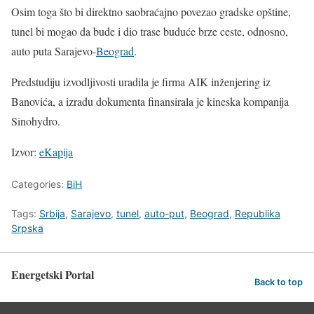
Osim toga što bi direktno saobraćajno povezao gradske opštine,
tunel bi mogao da bude i dio trase buduće brze ceste, odnosno,
auto puta Sarajevo-
Beograd
.
Predstudiju izvodljivosti uradila je firma AIK inženjering iz
Banovića, a izradu dokumenta finansirala je kineska kompanija
Sinohydro.
Izvor:
eKapija
Categories:
BiH
Tags:
Srbija
,
Sarajevo
,
tunel
,
auto-put
,
Beograd
,
Republika
Srpska
Energetski Portal
Back to top