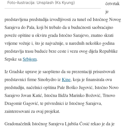
Foto-ilustracija: Unsplash (Ks Kyung)
četvrtak
je
predstavljena predstudija izvodljivosti za tunel od Istočnog Novog
Sarajeva do Pala, koji bi trebalo da u budućnosti saobraćajno
poveže opštine u okviru grada Istočno Sarajevo, znatno skrati
vrijeme vožnje i, što je najvažnije, u narednih nekoliko godina
predstavlja trasu buduće brze ceste i vezu ovog dijela Republike
Srpske sa
Srbijom
.
Iz Gradske uprave je saopšteno da su prezentaciji prisustvovali
predstavnici firme Sinohydro iz
Kine
, koja je finansirala ovu
predstudiju, načelnici opština Pale Boško Jugović, Istočno Novo
Sarajevo Jovan Katić, Istočna Ilidža Marinko Božović, Trnovo
Dragomir Gagović, te privrednici iz Istočnog Sarajeva,
zainteresovani za ovaj projekat.
Gradonačelnik Istočnog Sarajeva Ljubiša Ćosić rekao je da je