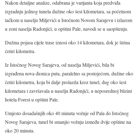
Nakon detaljne analize, odabrana je varijanta koja predviđa
izgradnju jednog tunela dužine oko šest kilometara, sa početnom
tačkom u naselju Miljevići u Istočnom Novom Sarajevu i izlazom
u zoni naselja Radonjići, u opštini Pale, navodi se u saopštenju.
Dužina pojasa cijele trase iznosi oko 14 kilometara, dok je širina
četiri kilometra.
Iz Istočnog Novog Sarajeva, od naselja Miljevići, bila bi
izgrađena nova dionica puta, paralelno sa postojećom, dužine oko
četiri kilometra, koja bi dalje prolazila kroz tunel, dug oko šest
kilometara i završavala u naselju Radonjići, u neposrednoj blizini
hotela Forest u opštini Pale.
Umjesto dosadašnjih oko 40 minuta vožnje od Pala do Istočnog
Novog Sarajeva, tunel bi smanjio vožnju između dvije opštine na
oko 20 minuta.