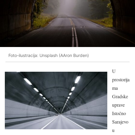
Foto-ilustracija: Unsplash (AAron Burden)
U
prostorija
ma
Gradske
uprave
Istočno
Sarajevo
u