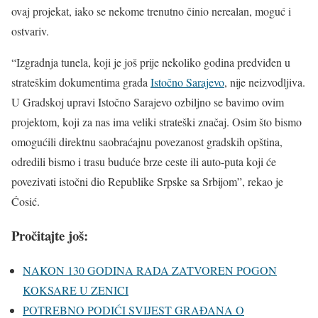
ovaj projekat, iako se nekome trenutno činio nerealan, moguć i
ostvariv.
“Izgradnja tunela, koji je još prije nekoliko godina predviđen u
strateškim dokumentima grada
Istočno Sarajevo
, nije neizvodljiva.
U Gradskoj upravi Istočno Sarajevo ozbiljno se bavimo ovim
projektom, koji za nas ima veliki strateški značaj. Osim što bismo
omogućili direktnu saobraćajnu povezanost gradskih opština,
odredili bismo i trasu buduće brze ceste ili auto-puta koji će
povezivati istočni dio Republike Srpske sa Srbijom”, rekao je
Ćosić.
Pročitajte još:
NAKON 130 GODINA RADA ZATVOREN POGON
KOKSARE U ZENICI
POTREBNO PODIĆI SVIJEST GRAĐANA O