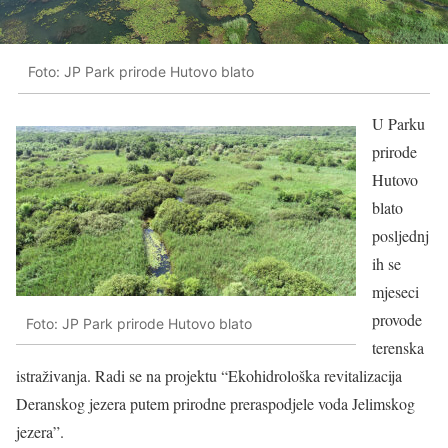
Foto: JP Park prirode Hutovo blato
U Parku
prirode
Hutovo
blato
posljednj
ih se
mjeseci
provode
Foto: JP Park prirode Hutovo blato
terenska
istraživanja. Radi se na projektu “Ekohidrološka revitalizacija
Deranskog jezera putem prirodne preraspodjele voda Jelimskog
jezera”.