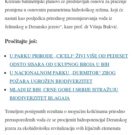
Kreirani batimetrijski planovi će predstavljati osnovu za praćenje
promjena u osnovnim parametrima hidrološkog režima, koji će
nastati kao posljedica prirodnog preusmjeravanja voda iz
Jelimskog u Deransko jezero“, kaze prof. dr Višnja Bukvić.
Pročitajte još:
U PARKU PRIRODE „CICELJ“ ŽIVI VIŠE OD PEDESET
ODSTO SISARA OD UKUPNOG BROJA U BIH
U NACIONALNOM PARKU „DURMITOR“ ZBOG
POŽARA UGROŽEN BIODIVERZITET
MLADI IZ BIH, CRNE GORE I SRBIJE ISTRAŽUJU
BIODIVERZITET BLAGAJA
Temeljem postignutih rezultata o mogućim količinama prirodno
preraspoređenih voda će se procijeniti hidropotencijal Deranskog
jezera za ekohidrološku revitalizaciju svih ključnih elemenata