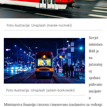
Foto-ilustracija: Unsplash (marek-rucinski)
Savjet
ministara
BiH je
na
jučerašnj
oj
sjednici
prihvatio
Foto-ilustracija: Unsplash (adam-borkowski)
inicijativ
u
Ministarstva finansija i trezora i imenovano izaslanstvo za vođenje