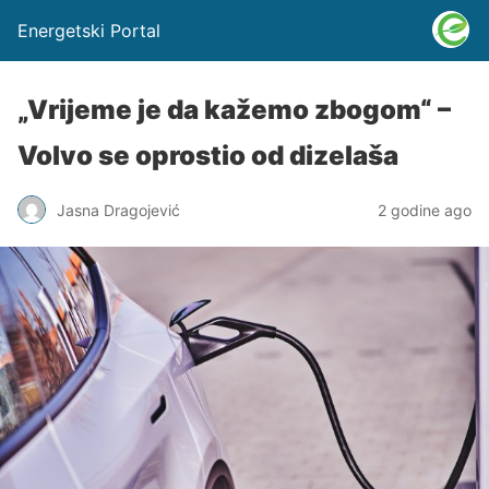
Energetski Portal
„Vrijeme je da kažemo zbogom“ –
Volvo se oprostio od dizelaša
Jasna Dragojević
2 godine ago