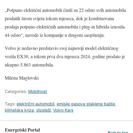
„Potpuno električni automobili činili su 22 odsto svih automobila
prodatih širom svijeta tokom mjeseca, dok je kombinovana
prodaja potpuno električnih automobila i plug-in hibrida iznosila
44 odsto“, navode iz kompanije u drugom saopštenju.
Volvo je nedavno predstavio svoj najnoviji model električnog
vozila EX30, a tokom prva dva mjeseca 2024. godine prodato je
ukupno 5.863 automobila.
Milena Maglovski
Categories:
Mobilnost
Tags:
električni automobil
,
emisije gasova staklene bašte
,
klimatska kriza
,
dizelaši
,
Volvo Kars
Energetski Portal
Back to top