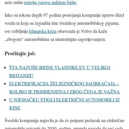
neto nultu
emisiju gasova staklene bašte
.
Iako su tokom dugih 97 godina postojanja kompanije upravo dizel
vozila ta koja su izgradila ime švedskog automobilskog giganta,
sve ozbiljnija
klimatska kriza
obavezala je Volvo da kažu
„zbogom“ automobilima sa unutrašnjim sagorijevanjem.
Pročitajte još:
ŠTA NAJVIŠE BRINE VLASNIKE EV U VELIKOJ
BRITANIJI?
ELEKTRIFIKACIJA ŽELJEZNIČKOG SAOBRAĆAJA –
KOLIKO JE PRIMIJENJENA I ZBOG ČEGA JE VAŽNA
U NJEMAČKU STIGLI ELEKTRIČNI AUTOMOBILI IZ
KINE
Švedski kompanija najavila je da će potpuni prelazak na električne
automobile ostvariti do 2030. godine, premda navode da već sada