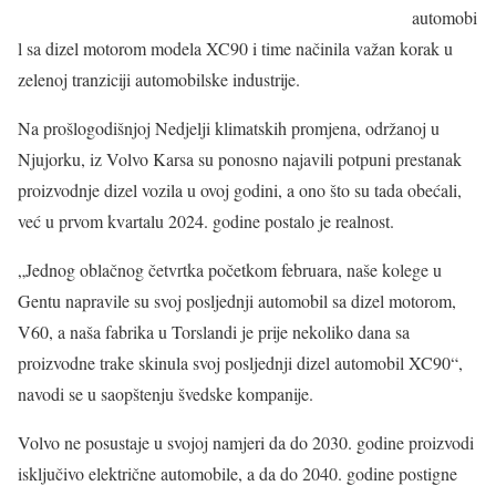
automobi
l sa dizel motorom modela XC90 i time načinila važan korak u
zelenoj tranziciji automobilske industrije.
Na prošlogodišnjoj Nedjelji klimatskih promjena, održanoj u
Njujorku, iz Volvo Karsa su ponosno najavili potpuni prestanak
proizvodnje dizel vozila u ovoj godini, a ono što su tada obećali,
već u prvom kvartalu 2024. godine postalo je realnost.
„Jednog oblačnog četvrtka početkom februara, naše kolege u
Gentu napravile su svoj posljednji automobil sa dizel motorom,
V60, a naša fabrika u Torslandi je prije nekoliko dana sa
proizvodne trake skinula svoj posljednji dizel automobil XC90“,
navodi se u saopštenju švedske kompanije.
Volvo ne posustaje u svojoj namjeri da do 2030. godine proizvodi
isključivo električne automobile, a da do 2040. godine postigne