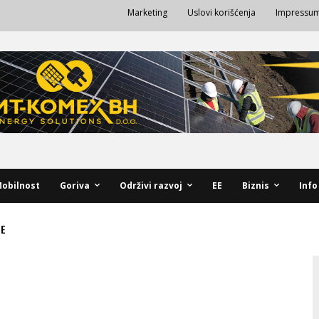
Marketing
Uslovi korišćenja
Impressu
obilnost
Goriva
Održivi razvoj
EE
Biznis
Info
NE