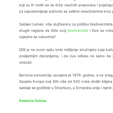
koji su ih molili da se drže naučnih preporuka i pojačaj
za uspostavljanje suživota sa velikim mesožderima kroz p
Sabijen Leman, viša službenica za politiku biodiverziteta
drugih regiona da štite svoj
biodiverzitet
i žive sa vrst
zajedno sa vukovima?
EEB je na svom sajtu iznio mišljenja stručnjaka koja ka
posljednjim decenijama, i da ova odluka ne samo da 
unazad.
Bernova konvencija usvojena je 1979. godine, a na snag
Savjeta Evrope koji štiti više od 500 vrsta divljih biljak
sastaje se godišnje u Strazburu, a Evropska unija i njene
Katarina Vuinac