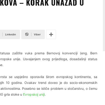
VUKOVA – KORAK UNAZAD U
Linkedin
Viber
 statusa zaštite vuka prema Bernovoj konvenciji (eng. Bern
vropske unije. Usvajanjem ovog prijedloga, dosadašnji status
ne.
vrsta se uspješno oporavila širom evropskog kontinenta, sa
njih 10 godina. Ovakav trend doveo je do socio-ekonomskih
 aktivnostima. Posebno se ističe problem u stočarstvu, o čemu
00 grla stoke u
Evropskoj uniji
.