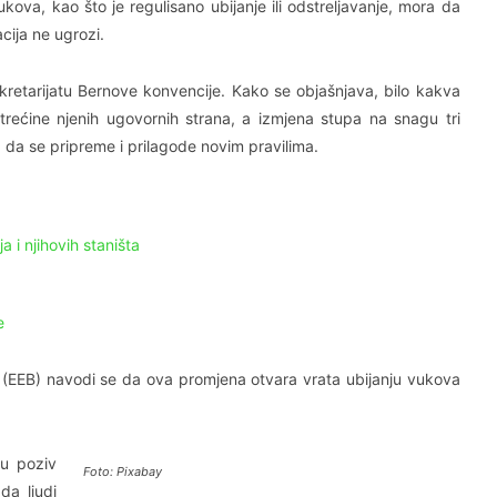
kova, kao što je regulisano ubijanje ili odstreljavanje, mora da
cija ne ugrozi.
ekretarijatu Bernove konvencije. Kako se objašnjava, bilo kakva
trećine njenih ugovornih strana, a izmjena stupa na snagu tri
da se pripreme i prilagode novim pravilima.
 i njihovih staništa
e
 (EEB) navodi se da ova promjena otvara vrata ubijanju vukova
šu poziv
Foto: Pixabay
da ljudi