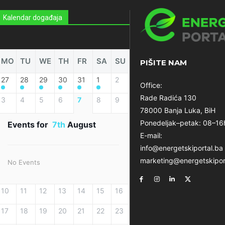
Kalendar događaja
MO
TU
WE
TH
FR
SA
SU
PIŠITE NAM
27
28
29
30
31
1
2
Office:
Rade Radića 130
3
4
5
6
7
8
9
78000 Banja Luka, BiH
Ponedeljak–petak: 08–16
Events for
7th
August
E-mail:
info@energetskiportal.ba
marketing@energetskipor
No Events
10
11
12
13
14
15
16
17
18
19
20
21
22
23