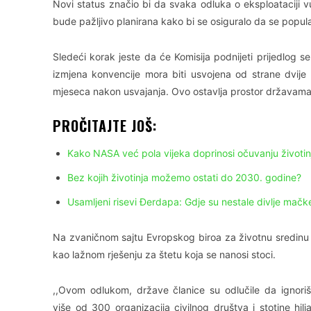
Novi status značio bi da svaka odluka o eksploataciji vu
bude pažljivo planirana kako bi se osiguralo da se popula
Sledeći korak jeste da će Komisija podnijeti prijedlog s
izmjena konvencije mora biti usvojena od strane dvije 
mjeseca nakon usvajanja. Ovo ostavlja prostor državama 
PROČITAJTE JOŠ:
Kako NASA već pola vijeka doprinosi očuvanju životinja
Bez kojih životinja možemo ostati do 2030. godine?
Usamljeni risevi Đerdapa: Gdje su nestale divlje mačk
Na zvaničnom sajtu Evropskog biroa za životnu sredinu
kao lažnom rješenju za štetu koja se nanosi stoci.
,,Ovom odlukom, države članice su odlučile da ignori
više od 300 organizacija civilnog društva i stotine hilja