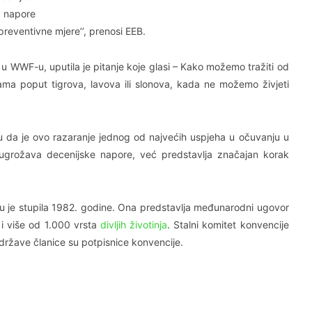
u napore
reventivne mjere’’, prenosi EEB.
 u WWF-u, uputila je pitanje koje glasi – Kako možemo tražiti od
ama poput tigrova, lavova ili slonova, kada ne možemo živjeti
žu da je ovo razaranje jednog od najvećih uspjeha u očuvanju u
ugrožava decenijske napore, već predstavlja značajan korak
u je stupila 1982. godine. Ona predstavlja međunarodni ugovor
a i više od 1.000 vrsta
divljih životinja
. Stalni komitet konvencije
 države članice su potpisnice konvencije.